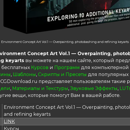
Environment Concept Art Vol.1 — Overpainting, photobashing and refining keyarts
vironment Concept Art Vol.1 — Overpainting, photo
ng keyarts
вы можете на нашем сайте, который пред
 бесплатных
Курсов
и
Программ
для компьютерной 
гины
,
Шаблоны
,
Скрипты и Пресеты
для популярных 
 CGDownload.ru представляет пользователям такие р
дели
,
Материалы и Текстуры
,
Звуковые Эффекты
,
LUT
угие вещи, которые помогут Вам в вашей работе.
Environment Concept Art Vol.1 — Overpainting, phot
and refining keyarts
LINK
я
Курсы