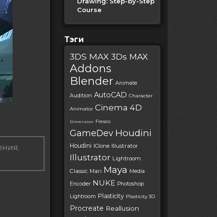
Drawing: Step-by-Step
Course
Тэги
3DS MAX
3Ds MAX
Addons
Blender
Animate
AutoCAD
Audition
Character
Cinema 4D
Animator
Fresco
Dimension
Houdini
GameDev
Houdini
IClone
Illustrator
ения.
Illustrator
Lightroom
Maya
Classic
Mari
Media
NUKE
Encoder
Photoshop
Plasticity
Lightroom
Plasticity 3D
Procreate
Reallusion