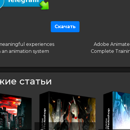
Скачать
гация
дущая
Следующая
meaningful experiences
Adobe Animate 
запись
 an animation system
Complete Traini
сям
жие статьи