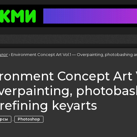
алог
›
Environment Concept Art Vol.1 — Overpainting, photobashing an
ronment Concept Art V
erpainting, photobas
refining keyarts
,
урсы
Photoshop