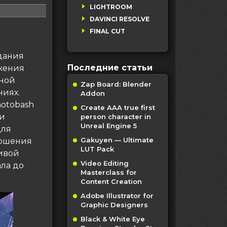
LIGHTROOM
DAVINCI RESOLVE
FINAL CUT
здания
Последние статьи
жения
ьной
Zap Board: Blender
ниях.
Addon
hotobash
Create AAA true first
 и
person character in
Unreal Engine 5
для
Gakuyen — Ultimate
ершения
LUT Pack
живой
Video Editing
ала до
Masterclass for
Content Creation
Adobe Illustrator for
Graphic Designers
Black & White Eye