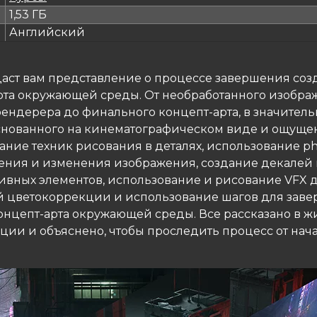
1,53 ГБ
Английский
 даст вам представление о процессе завершения со
рта окружающей среды. От необработанного изобра
рендерера до финального концепт-арта, в значител
снованного на кинематографическом виде и ощуще
ание техник рисования в деталях, использование p
ения и изменения изображения, создание декалей
ивных элементов, использование и рисование VFX 
 цветокоррекции и использование шагов для зав
концепт-арта окружающей среды. Все рассказано в 
ции и объяснено, чтобы проследить процесс от нач