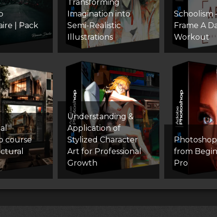
Transforming
p
Imagination into
Schoolism
ire | Pack
Semi-Realistic
Frame A D
Illustrations
Workout
Understanding &
al
Application of
p course
Stylized Character
Photoshop
ectural
Art for Professional
from Begin
Growth
Pro