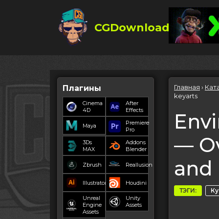
CGDownload
Главная
›
Кат
Плагины
keyarts
Cinema
After
4D
Effects
Envi
Premiere
Maya
Pro
— Ov
3Ds
Addons
MAX
Blender
and 
Zbrush
Reallusion
Illustrator
Houdini
ТЭГИ:
К
Unreal
Unity
Engine
Assets
Assets