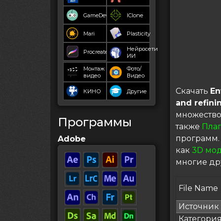
GameDev
IClone
Mari
Plasticity
Нейросети
Procreate
ИИ
Монтаж
Фото/
видео
Видео
Скачать
En
КИНО
Другие
and refini
множество
Программы
также
Пла
программ.
Adobe
как
3D мо
многие др
File Name
Источник
Категори