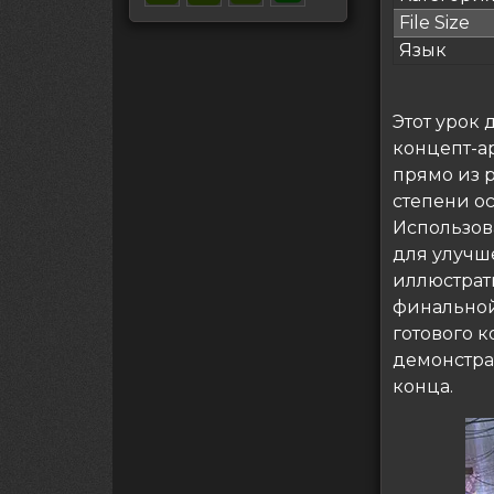
File Size
Язык
Этот урок
концепт-а
прямо из 
степени о
Использов
для улучш
иллюстрат
финальной
готового 
демонстра
конца.