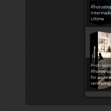
Photosho
Intermadia
Ultime
Profession
Photosho
for archit
rendering