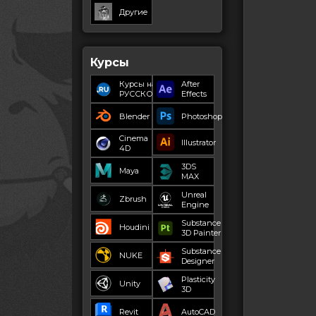
Другие
Курсы
Курсы на
After
РУССКОМ
Effects
Blender
Photoshop
Cinema
Illustrator
4D
3DS
Maya
MAX
Unreal
Zbrush
Engine
Substance
Houdini
3D Painter
Substance
NUKE
Designer
Plasticity
Unity
3D
Revit
AutoCAD