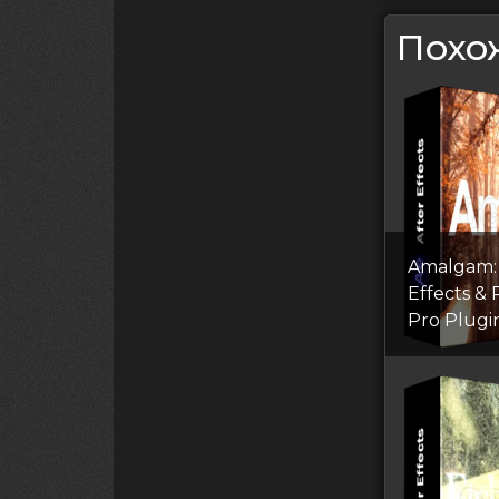
Похо
Amalgam: 
Effects &
Pro Plugi