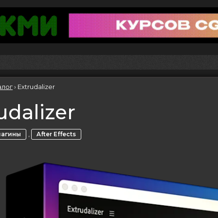
алог
›
Extrudalizer
udalizer
,
лагины
After Effects