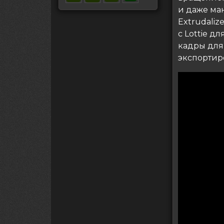
и даже ма
Extrudali
с Lottie 
кадры для
экспортир