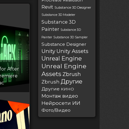
Procreate
Reallusion
Revit
Substance 3D Designer
Substance 3D Modeler
Substance 3D
Painter
Substance 3D
Painter
Substance 3D Sampler
Substance Designer
Unity
Unity Assets
Unreal Engine
Unreal Engine
for After
Assets
Zbrush
Premiere
Другие
Zbrush
ac
Другие
КИНО
Монтаж видео
Нейросети ИИ
Фото/Видео