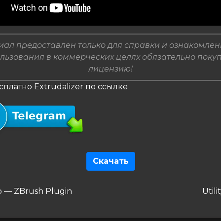
ал предоставлен только для справки и ознакомлен
льзования в коммерческих целях обязательно поку
лицензию!
сплатно Extrudalizer по ссылке
Скачать
гация
дущая
Сле
o — ZBrush Plugin
Util
зап
сям