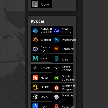
Другие
Курсы
Курсы на
After
РУССКОМ
Effects
Blender
Photoshop
Cinema
Illustrator
4D
3DS
Maya
MAX
Unreal
Zbrush
Engine
Substance
Houdini
3D Painter
Substance
NUKE
Designer
Plasticity
Unity
3D
Revit
AutoCAD