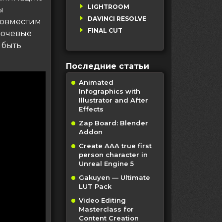
LIGHTROOM
ы
DAVINCI RESOLVE
совместим
FINAL CUT
лючевые
 быть
Последние статьи
Animated
Infographics with
Illustrator and After
Effects
Zap Board: Blender
Addon
Create AAA true first
person character in
Unreal Engine 5
Gakuyen — Ultimate
LUT Pack
Video Editing
Masterclass for
Content Creation