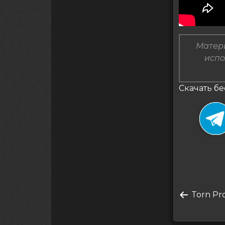
Матери
испо
Скачать бе
Нави
Преды
Torn Pr
по
запись
запи