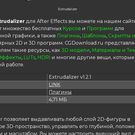
Extrudalizer
trudalizer
для After Effects вы можете на нашем сайт
т множество бесплатных
Курсов
и
Программ
для
ной графики, а также
Плагины
,
Шаблоны
,
Скрипты и
ярных 2D и 3D программ. CGDownload.ru представля
елям такие ресурсы, как
3D модели
,
Материалы и Те
Эффекты
,
LUTs
,
HDRI
и многие другие вещи, которые
й работе.
Extrudalizer v1.2.1
LINK
я
Плагины
4,71 МБ
er позволяет выдавливать любой слой 2D-фигуры в
е 3D-пространство, управлять его глубиной, полож
 и масштабом. Вы можете настроить внешний вид,