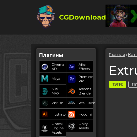
CGDownload
Главная
›
Кат
Плагины
Cinema
After
Extr
4D
Effects
Premiere
Maya
Pro
ТЭГИ:
П
3Ds
Addons
MAX
Blender
Zbrush
Reallusion
Illustrator
Houdini
Unreal
Unity
Engine
Assets
Assets