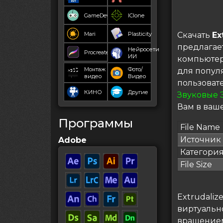
GameDev
IClone
Mari
Plasticity
Скачать
Ex
предлагае
Нейросети
Procreate
ИИ
компьютер
Монтаж
Фото/
для попул
видео
Видео
пользоват
КИНО
Другие
Звуковые 
Вам в ваше
Программы
File Name
Источник
Adobe
Категори
File Size
Extrudaliz
виртуально
вращением