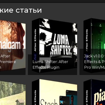
жие статьи
After
Jack v1.0.0 
 Premiere
Luma Shifter: After
Effects & 
n
Effects Plugin
Pro Win/M