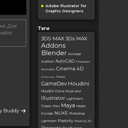
Adobe Illustrator for
Graphic Designers
ия. Для
Тэги
пайте
3DS MAX
3Ds MAX
Addons
Blender
Animate
AutoCAD
Audition
Character
Cinema 4D
Animator
Fresco
Dimension
Houdini
GameDev
Houdini
IClone
Illustrator
Illustrator
Lightroom
Maya
Classic
Mari
Media
дующая
ity Buddy
NUKE
Encoder
Photoshop
ись
Plasticity
Lightroom
Plasticity 3D