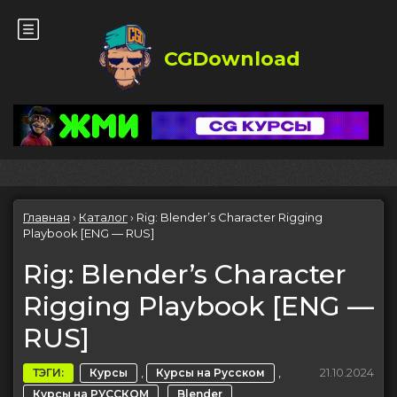
CGDownload
Главная
›
Каталог
›
Rig: Blender’s Character Rigging
Playbook [ENG — RUS]
Rig: Blender’s Character
Rigging Playbook [ENG —
RUS]
,
,
21.10.2024
ТЭГИ:
Курсы
Курсы на Русском
,
Курсы на РУССКОМ
Blender