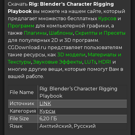
Скачать
Rig: Blender’s Character Rigging
Playbook
вы можете на нашем сайте, который
предлагает множество бесплатных
Курсов
и
Программ
для компьютерной графики, а
также
Плагины
,
Шаблоны
,
Скрипты и Пресеты
для популярных 2D и 3D программ.
CGDownload.ru представляет пользователям
такие ресурсы, как
3D модели
,
Материалы и
Текстуры
,
Звуковые Эффекты
,
LUTs
,
HDRI
и
многие другие вещи, которые помогут Вам в
вашей работе.
Rig: Blender’s Character Rigging
File Name
Playbook
Источник
LINK
Категория
Курсы
File Size
6,20 ГБ
Язык
Английский, Русский