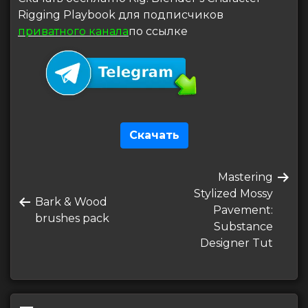
Rigging Playbook для подписчиков
приватного канала
по ссылке
Скачать
Навигация
Следующая
Mastering
по
запись
Stylized Mossy
Предыдущая
Bark & Wood
записям
Pavement:
запись
brushes pack
Substance
Designer Tut