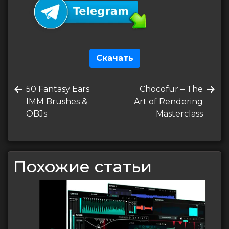
Скачать
Навигация
Предыдущая
Следующая
50 Fantasy Ears
Chocofur – The
по
запись
запись
IMM Brushes &
Art of Rendering
записям
OBJs
Masterclass
Похожие статьи