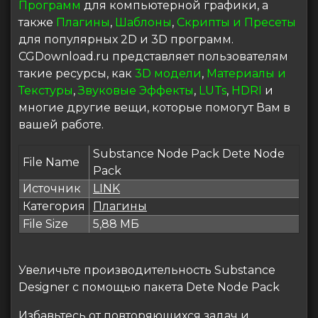
Программ
для компьютерной графики, а
также
Плагины
,
Шаблоны
,
Скрипты и Пресеты
для популярных 2D и 3D программ.
CGDownload.ru представляет пользователям
такие ресурсы, как
3D модели
,
Материалы и
Текстуры
,
Звуковые Эффекты
,
LUTs
,
HDRI
и
многие другие вещи, которые помогут Вам в
вашей работе.
Substance Node Pack Dete Node
File Name
Pack
Источник
LINK
Категория
Плагины
File Size
5,88 МБ
Увеличьте производительность Substance
Designer с помощью пакета Dete Node Pack
Избавьтесь от повторяющихся задач и