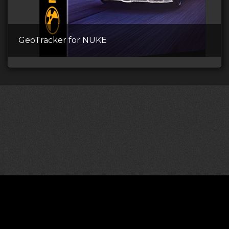
GeoTracker for NUKE
©2026 CGDownload
Правообладателям (DMCA)
Как скачивать архивы в Телеграм