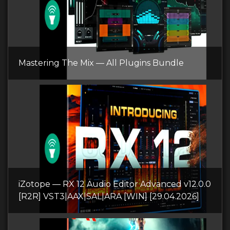
Mastering The Mix — All Plugins Bundle
iZotope — RX 12 Audio Editor Advanced v12.0.0
[R2R] VST3|AAX|SAL|ARA [WIN] [29.04.2026]