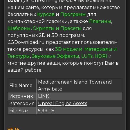
base
для Unreal Engine v5.1
+
вы можете на
нашем сайте, который предлагает множество
бесплатных
Курсов
и
Программ
для
компьютерной графики, а также
Плагины
,
Шаблоны
,
Скрипты и Пресеты
для
популярных 2D и 3D программ.
CGDownload.ru представляет пользователям
такие ресурсы, как
3D модели
,
Материалы и
Текстуры
,
Звуковые Эффекты
,
LUTs
,
HDRI
и
многие другие вещи, которые помогут Вам в
вашей работе.
Mediterranean Island Town and
File Name
Army base
Источник
LINK
Категория
Unreal Engine Assets
File Size
5,93 ГБ
v5.1+