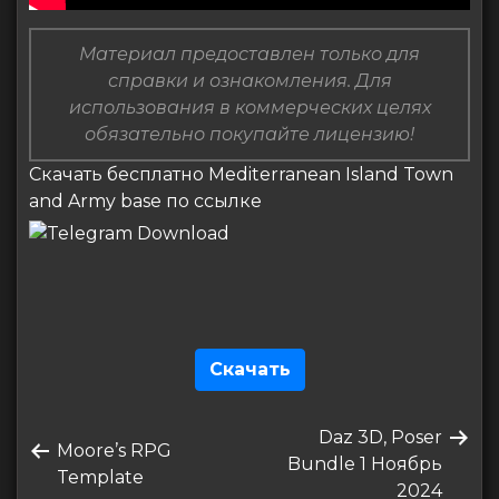
Материал предоставлен только для
справки и ознакомления. Для
использования в коммерческих целях
обязательно покупайте лицензию!
Скачать бесплатно Mediterranean Island Town
and Army base по ссылке
Скачать
Навигация
Следующая
Daz 3D, Poser
по
Предыдущая
Moore’s RPG
запись
Bundle 1 Ноябрь
запись
Template
записям
2024