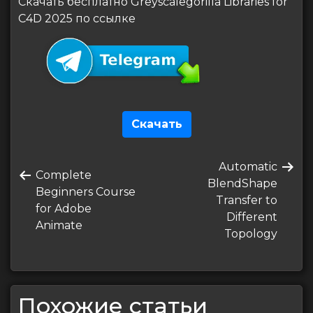
Скачать бесплатно Greyscalegorilla Libraries for
C4D 2025 по ссылке
Скачать
Навигация
Следующая
Automatic
по
Предыдущая
Complete
запись
BlendShape
запись
Beginners Course
записям
Transfer to
for Adobe
Different
Animate
Topology
Похожие статьи