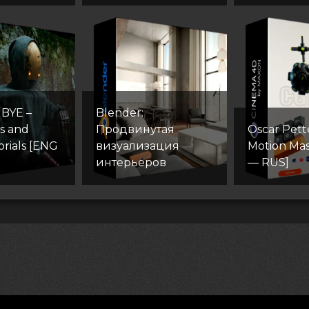
 BYE –
Blender:
es and
Продвинутая
Oscar Pett
orials [ENG
визуализация
Motion Ma
интерьеров
— RUS]