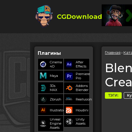
CGDownload
Главная
›
Кат
Плагины
Cinema
After
Blen
4D
Effects
Premiere
Maya
Crea
Pro
3Ds
Addons
MAX
Blender
ТЭГИ:
К
Zbrush
Reallusion
Illustrator
Houdini
Unreal
Unity
Engine
Assets
Assets