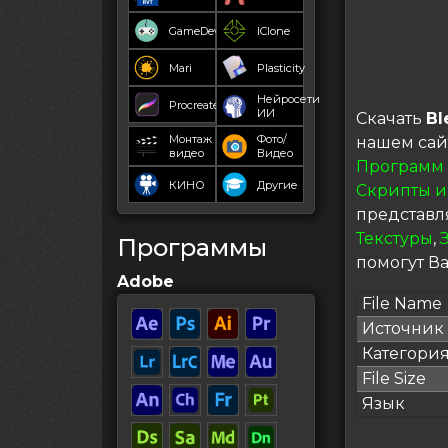
GameDev
IClone
Mari
Plasticity
Нейросети
Procreate
ИИ
Скачать
Bl
Монтаж
Фото/
нашем сай
видео
Видео
Программ
КИНО
Другие
Скрипты и
представл
Текстуры
,
Программы
помогут Ва
Adobe
File Name
Источник
Категори
File Size
Язык