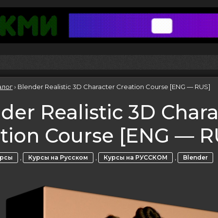
алог
›
Blender Realistic 3D Character Creation Course [ENG — RUS]
der Realistic 3D Chara
tion Course [ENG — R
,
,
,
урсы
Курсы на Русском
Курсы на РУССКОМ
Blender