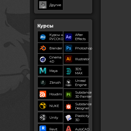
Другие
Курсы
Курсы на
After
РУССКОМ
Effects
Blender
Photoshop
Cinema
Illustrator
4D
3DS
Maya
MAX
Unreal
Zbrush
Engine
Substance
Houdini
3D Painter
Substance
NUKE
Designer
Plasticity
Unity
3D
Revit
AutoCAD