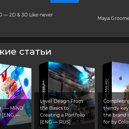
гация
дущая
 — 2D & 3D Like never
Следующая
Maya Groomer
запись
сям
жие статьи
Level Design From
Completin
on — MIND
the Basics to
trendy key 
 [ENG —
Creating a Portfolio
the brand i
[ENG — RUS]
for by Colo