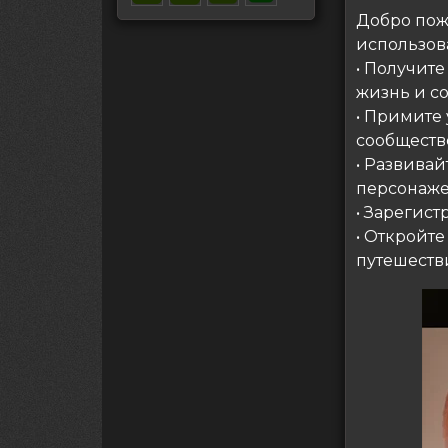
Добро пож
использов
• Получите
жизнь и с
• Примите 
сообществ
• Развива
персонаже
• Зарегист
• Откройте
путешеств