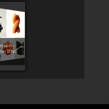
ersson –
ster [ENG