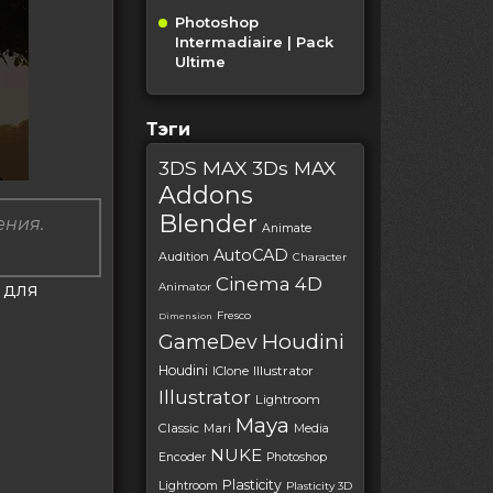
Photoshop
Intermadiaire | Pack
Ultime
Тэги
3DS MAX
3Ds MAX
Addons
Blender
ения.
Animate
AutoCAD
Audition
Character
Cinema 4D
e для
Animator
Fresco
Dimension
Houdini
GameDev
Houdini
IClone
Illustrator
Illustrator
Lightroom
Maya
Classic
Mari
Media
NUKE
Encoder
Photoshop
Plasticity
Lightroom
Plasticity 3D