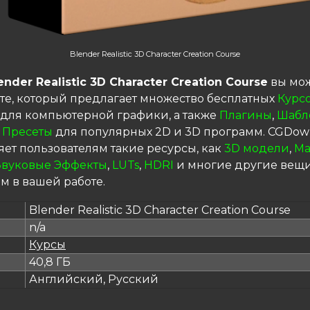
Blender Realistic 3D Character Creation Course
ender Realistic 3D Character Creation Course
вы мож
те, который предлагает множество бесплатных
Курс
для компьютерной графики, а также
Плагины
,
Шабл
 Пресеты
для популярных 2D и 3D программ. CGDow
яет пользователям такие ресурсы, как
3D модели
,
Ма
Звуковые Эффекты
,
LUTs
,
HDRI
и многие другие вещи
м в вашей работе.
Blender Realistic 3D Character Creation Course
n/a
я
Курсы
40,8 ГБ
Английский, Русский