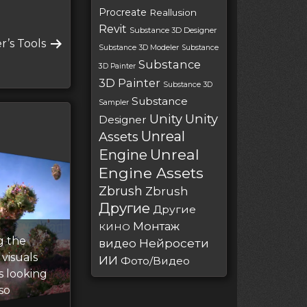
Procreate
Reallusion
Revit
Substance 3D Designer
’s Tools
Substance 3D Modeler
Substance
Substance
3D Painter
3D Painter
Substance 3D
Substance
Sampler
Unity
Unity
Designer
Unreal
Assets
Unreal
Engine
Engine Assets
Zbrush
Zbrush
Другие
Другие
Монтаж
КИНО
g the
Нейросети
видео
visuals
ИИ
Фото/Видео
s looking
so