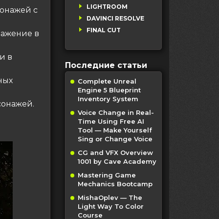
LIGHTROOM
сонажей с
DAVINCI RESOLVE
FINAL CUT
ражение в
​​в
Последние статьи
ных
Complete Unreal
Engine 5 Blueprint
Inventory System
сонажей.
Voice Change in Real-
Time Using Free AI
Tool — Make Yourself
Sing or Change Voice
CG and VFX Overview
1001 by Cave Academy
Mastering Game
Mechanics Bootcamp
MishaOplev — The
Light Way To Color
Course