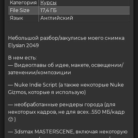
Категория
Курсы
File Size
17,4 ГБ
Язык
Английский
Небольшой разбор/закулисье моего снимка
Elysian 2049
В нем есть:
— Видеоглавы об идее, макете, освещении/
затенении/композиции
— Nuke Indie Script (а также некоторые Nuke
Gizmos, которые я использую)
— необработанные рендеры города (для
некоторых кадров, не для всех…550 МБ/кадр
🙁 )
— 3dsmax MASTERSCENE, включая некоторую