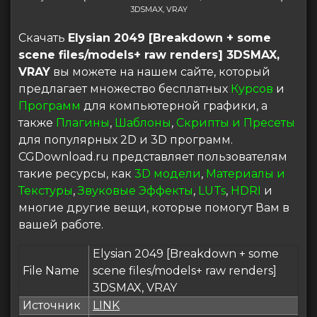
3DSMAX, VRAY
Скачать
Elysian 2049 [Breakdown + some
scene files/models+ raw renders] 3DSMAX,
VRAY
вы можете на нашем сайте, который
предлагает множество бесплатных
Курсов
и
Программ
для компьютерной графики, а
также
Плагины
,
Шаблоны
,
Скрипты и Пресеты
для популярных 2D и 3D программ.
CGDownload.ru представляет пользователям
такие ресурсы, как
3D модели
,
Материалы и
Текстуры
,
Звуковые Эффекты
,
LUTs
,
HDRI
и
многие другие вещи, которые помогут Вам в
вашей работе.
Elysian 2049 [Breakdown + some
File Name
scene files/models+ raw renders]
3DSMAX, VRAY
Источник
LINK