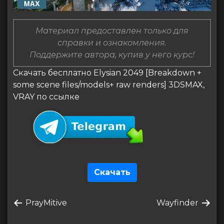
Материал предоставлен только для
справки и ознакомления.
Поддержите автора, купив у него курс!
Скачать бесплатно Elysian 2049 [Breakdown +
some scene files/models+ raw renders] 3DSMAX,
VRAY по ссылке
Скачать
Навигация
Предыдущая
Следующая
PrayMitive
Wayfinder
по
запись
запись