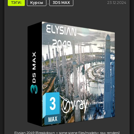
,
23.12.2024
ТЭГИ:
Курсы
3DS MAX
Elysian 2049 [Breakdown + some scene files/models+ raw renders]