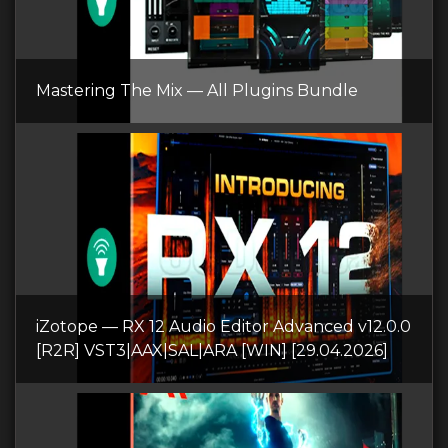
Mastering The Mix — All Plugins Bundle
iZotope — RX 12 Audio Editor Advanced v12.0.0
[R2R] VST3|AAX|SAL|ARA [WIN] [29.04.2026]