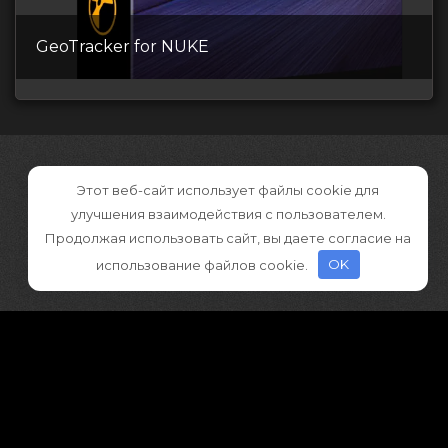
GeoTracker for NUKE
Этот веб-сайт использует файлы cookie для
улучшения взаимодействия с пользователем.
Продолжая использовать сайт, вы даете согласие на
использование файлов cookie.
OK
©2026 CGDownload
Правообладателям (DMCA)
Как скачивать архивы в Телеграм
«
Все права принадлежат правообладателям
»