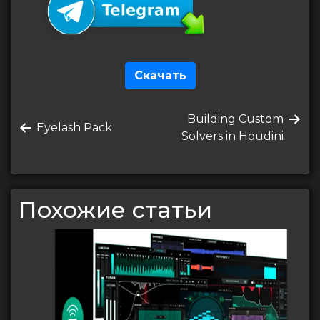
Скачать
Навигация
Следующая
Building Custom
по
Предыдущая
Eyelash Pack
запись
Solvers in Houdini
запись
записям
Похожие статьи