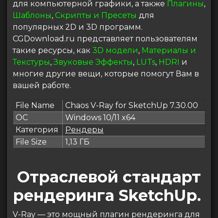
для компьютерной графики, а также
Плагины
,
Шаблоны
,
Скрипты и Пресеты
для
популярных 2D и 3D программ.
CGDownload.ru представляет пользователям
такие ресурсы, как
3D модели
,
Материалы и
Текстуры
,
Звуковые Эффекты
,
LUTs
,
HDRI
и
многие другие вещи, которые помогут Вам в
вашей работе.
File Name
Chaos V-Ray for SketchUp 7.30.00
ОС
Windows 10/11 x64
Категория
Рендеры
File Size
1,13 ГБ
Отраслевой стандарт
рендеринга SketchUp.
V-Ray — это мощный плагин рендеринга для