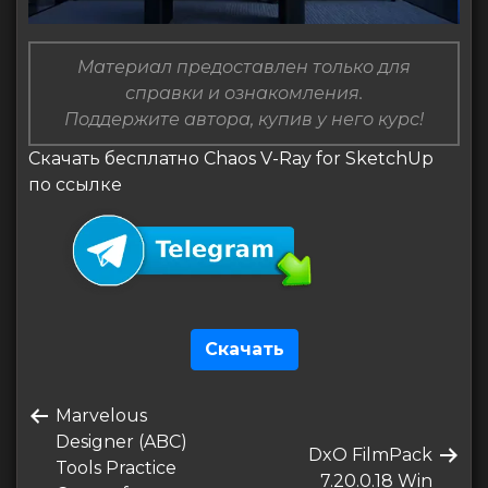
Материал предоставлен только для
справки и ознакомления.
Поддержите автора, купив у него курс!
Скачать бесплатно Chaos V-Ray for SketchUp
по ссылке
Скачать
Навигация
Предыдущая
Marvelous
по
запись
Designer (ABC)
Следующая
DxO FilmPack
записям
Tools Practice
запись
7.20.0.18 Win