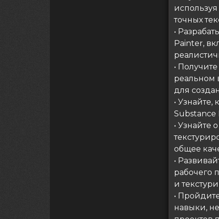
используя
точных тек
• Разраба
Painter, в
реалистич
• Получит
реальном 
для созда
• Узнайте,
Substance 
• Узнайте
текстуриро
общее кач
• Развива
рабочего 
и текстур
• Пройдите
навыки, н