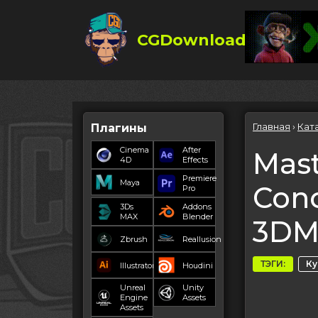
CGDownload
Главная
›
Кат
Плагины
Cinema
After
Mas
4D
Effects
Premiere
Maya
Conc
Pro
3Ds
Addons
MAX
Blender
3DM
Zbrush
Reallusion
ТЭГИ:
К
Illustrator
Houdini
Unreal
Unity
Engine
Assets
Assets