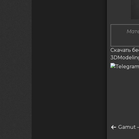
Мате
Скачать бе
3DModelin
Нави
по
Преды
Gamut 
запись