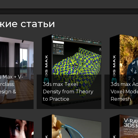
сям
жие статьи
s Max + V-
class:
3ds max Texel
3ds max A
esign &
Density from Theory
Voxel Mode
to Practice
Remesh