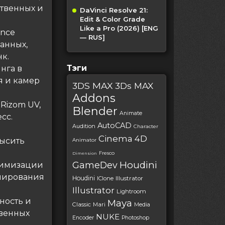
твенных и
DaVinci Resolve 21:
Edit & Color Grade
Like a Pro (2026) [ENG
ance
— RUS]
ванных,
к.
Тэги
нга в
я и камер
3DS MAX
3Ds MAX
Addons
 Rizom UV,
Blender
Animate
сс.
AutoCAD
Audition
Character
Cinema 4D
высить
Animator
Fresco
Dimension
Houdini
GameDev
тимизации
елирования
Houdini
IClone
Illustrator
Illustrator
Lightroom
ность и
Maya
Classic
Mari
Media
твенных
NUKE
Encoder
Photoshop