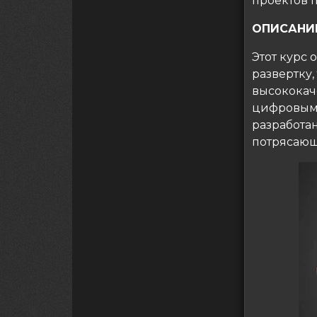
проектов 
ОПИСАНИ
Этот курс
развертку,
высококаче
цифровым 
разработа
потрясающ