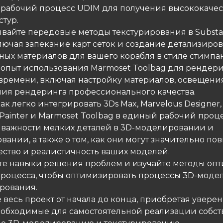
 рабочий процесс UDIM для получения высококачес
стур.
тывайте передовые методы текстурирования в Subst
ключая запекание карт сеток и создание детализиро
ных материалов для вашего корабля в стиле стимпан
е опыт использования Marmoset Toolbag для рендери
времени, включая настройку материалов, освещени
ния рендеринга профессионального качества.
 как легко интегрировать 3Ds Max, Marvelous Designer,
Painter и Marmoset Toolbag в единый рабочий проце
 о важности мелких деталей в 3D-моделировании и
вании, а также о том, как они могут значительно по
ество и реалистичность ваших моделей.
йте навыки решения проблем и изучайте методы оп
процесса, чтобы оптимизировать процессы 3D-мод
ирования.
 весь проект от начала до конца, приобретая уверен
еобходимые для самостоятельной реализации собс