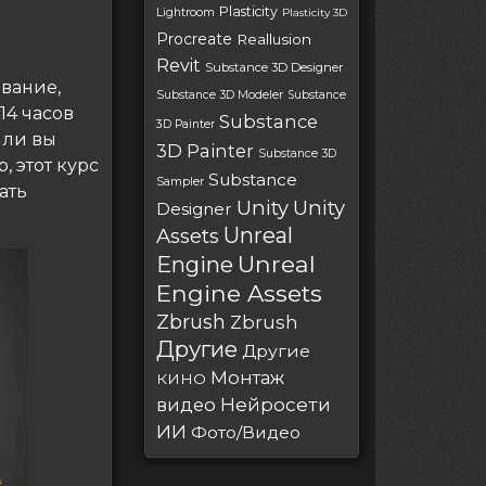
Plasticity
Lightroom
Plasticity 3D
Procreate
Reallusion
Revit
Substance 3D Designer
ование,
Substance 3D Modeler
Substance
14 часов
Substance
3D Painter
 ли вы
3D Painter
Substance 3D
 этот курс
Substance
Sampler
ать
Unity
Unity
Designer
Unreal
Assets
Unreal
Engine
Engine Assets
Zbrush
Zbrush
Другие
Другие
Монтаж
КИНО
Нейросети
видео
ИИ
Фото/Видео