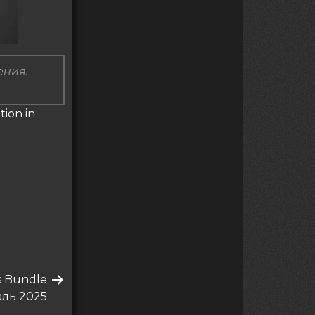
ения.
ion in
s Bundle
ль 2025