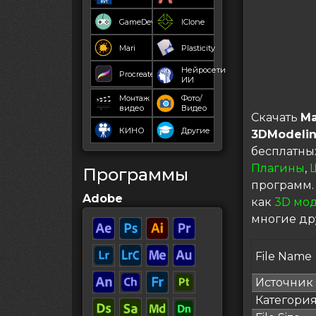
GameDev
IClone
Mari
Plasticity
Нейросети
Procreate
ИИ
Монтаж
Фото/
видео
Видео
Скачать
Ma
КИНО
Другие
3DModeli
бесплатны
Плагины
,
Программы
программ.
Adobe
как
3D мо
многие др
File Name
Источник
Категори