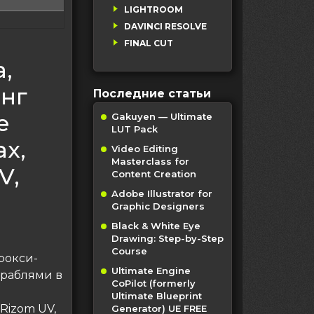
LIGHTROOM
DAVINCI RESOLVE
FINAL CUT
,
нг
Последние статьи
е
Gakuyen — Ultimate
LUT Pack
x,
Video Editing
Masterclass for
V,
Content Creation
Adobe Illustrator for
Graphic Designers
Black & White Eye
Drawing: Step-by-Step
Course
рокси-
Ultimate Engine
ораблями в
CoPilot (formerly
Ultimate Blueprint
Rizom UV,
Generator) UE FREE