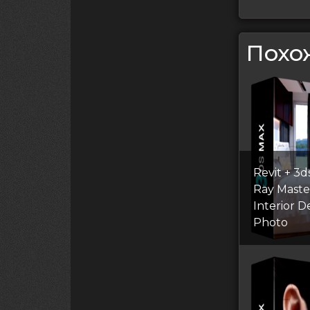
запи
Похо
Revit + 3d
Ray Master
Interior D
Photo