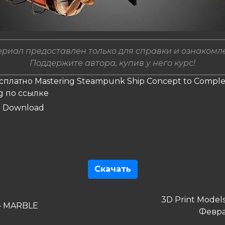
риал предоставлен только для справки и ознакомл
Поддержите автора, купив у него курс!
сплатно Mastering Steampunk Ship Concept to Complet
g по ссылке
Скачать
гация
Следующая
3D Print Model
дущая
– MARBLE
запись
Февра