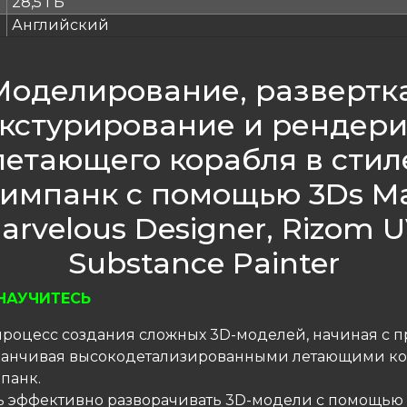
28,5 ГБ
Английский
Моделирование, развертка
екстурирование и рендери
летающего корабля в стил
тимпанк с помощью 3Ds Ma
arvelous Designer, Rizom U
Substance Painter
НАУЧИТЕСЬ
 процесс создания сложных 3D-моделей, начиная с п
аканчивая высокодетализированными летающими к
панк.
сь эффективно разворачивать 3D-модели с помощью 