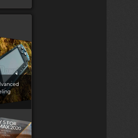
dvanced
ling