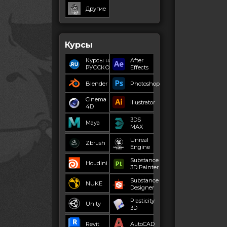
Другие
Курсы
Курсы на
After
РУССКОМ
Effects
Blender
Photoshop
Cinema
Illustrator
4D
3DS
Maya
MAX
Unreal
Zbrush
Engine
Substance
Houdini
3D Painter
Substance
NUKE
Designer
Plasticity
Unity
3D
Revit
AutoCAD