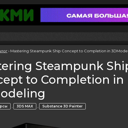
алог
›
Mastering Steampunk Ship Concept to Completion in 3DMode
tering Steampunk Shi
ept to Completion in
odeling
,
,
урсы
3DS MAX
Substance 3D Painter