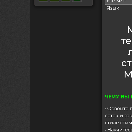
File Size
Язык
т
с
M
ЧЕМУ ВЫ 
• Освойте
сеток и з
стиле стим
• Научите