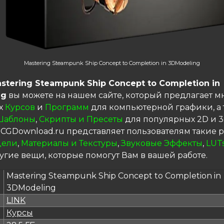
Mastering Steampunk Ship Concept to Completion in 3DModeling
stering Steampunk Ship Concept to Completion in
ng
вы можете на нашем сайте, который предлагает м
х
Курсов
и
Программ
для компьютерной графики, а 
Шаблоны
,
Скрипты и Пресеты
для популярных 2D и 
 CGDownload.ru представляет пользователям такие р
дели
,
Материалы и Текстуры
,
Звуковые Эффекты
,
LUT
угие вещи, которые помогут Вам в вашей работе.
Mastering Steampunk Ship Concept to Completion in
3DModeling
LINK
я
Курсы