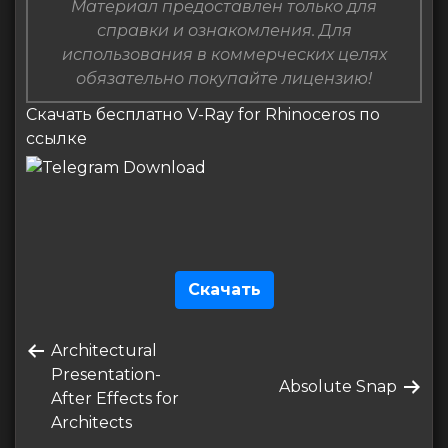
Материал предоставлен только для
справки и ознакомления. Для
использования в коммерческих целях
обязательно покупайте лицензию!
Скачать бесплатно V-Ray for Rhinoceros по
ссылке
Скачать
Навигация
Предыдущая
Architectural
по
запись
Presentation-
Следующая
Absolute Snap
записям
After Effects for
запись
Architects