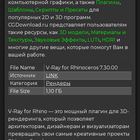
компьютерной графики, а также
Плагины
,
Шаблоны
,
Скрипты и Пресеты
для
популярных 2D и 3D программ.
CGDownload.ru представляет пользователям
такие ресурсы, как
3D модели
,
Материалы и
Текстуры
,
Звуковые Эффекты
,
LUTs
,
HDRI
и
многие другие вещи, которые помогут Вам в
вашей работе.
File Name
V-Ray for Rhinoceros 7.30.00
Источник
LINK
Категория
Рендеры
File Size
1,10 ГБ
V-Ray for Rhino — это мощный плагин для 3D-
рендеринга, который позволяет
архитекторам, дизайнерам и визуализаторам
превращать свои самые креативные проекты