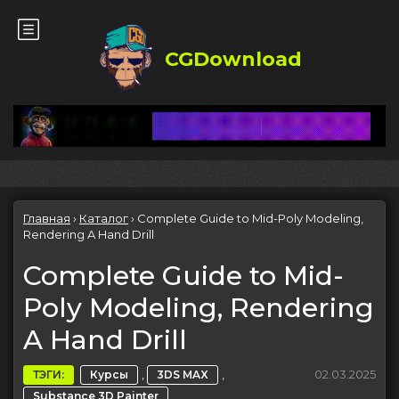
CGDownload
Главная
›
Каталог
›
Complete Guide to Mid-Poly Modeling,
Rendering A Hand Drill
Complete Guide to Mid-
Poly Modeling, Rendering
A Hand Drill
,
,
02.03.2025
ТЭГИ:
Курсы
3DS MAX
Substance 3D Painter