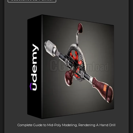
Complete Guide to Mid-Poly Modeling, Rendering A Hand Drill