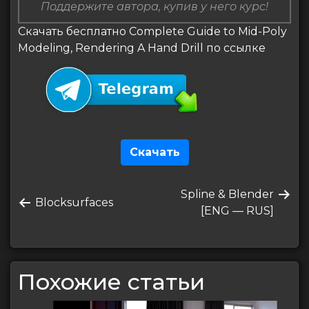
Поддержите автора, купив у него курс!
Скачать бесплатно Complete Guide to Mid-Poly
Modeling, Rendering A Hand Drill по ссылке
Скачать
Навигация
Следующая
Spline & Blender
по
Предыдущая
Blocksurfaces
запись
[ENG — RUS]
запись
записям
Похожие статьи