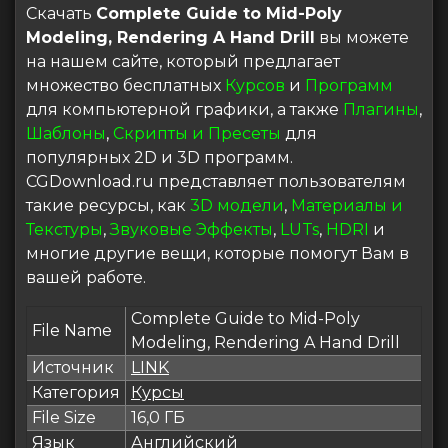
Скачать
Complete Guide to Mid-Poly
Modeling, Rendering A Hand Drill
вы можете
на нашем сайте, который предлагает
множество бесплатных
Курсов
и
Программ
для компьютерной графики, а также
Плагины
,
Шаблоны
,
Скрипты и Пресеты
для
популярных 2D и 3D программ.
CGDownload.ru представляет пользователям
такие ресурсы, как
3D модели
,
Материалы и
Текстуры
,
Звуковые Эффекты
,
LUTs
,
HDRI
и
многие другие вещи, которые помогут Вам в
вашей работе.
Complete Guide to Mid-Poly
File Name
Modeling, Rendering A Hand Drill
Источник
LINK
Категория
Курсы
File Size
16,0 ГБ
Язык
Английский