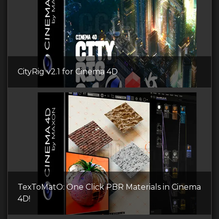
CityRig v2.1 for Cinema 4D
TexToMatO: One Click PBR Materials in Cinema
4D!