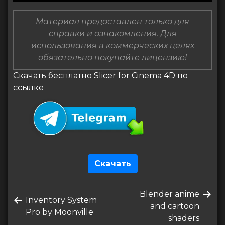
Материал предоставлен только для
справки и ознакомления. Для
использования в коммерческих целях
обязательно покупайте лицензию!
Скачать бесплатно Slicer for Cinema 4D по
ссылке
Скачать
Навигация
Следующая
Blender anime
по
Предыдущая
Inventory System
запись
and cartoon
запись
Pro by Moonville
записям
shaders