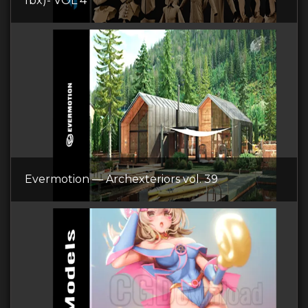
fbx)- VOL 4
Evermotion — Archexteriors vol. 39