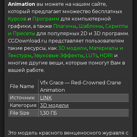
Animation
вы можете на нашем сайте,
который предлагает множество бесплатных
Курсов
и
Программ
для компьютерной
графики, а также
Плагины
,
Шаблоны
,
Скрипты
и Пресеты
для популярных 2D и 3D программ.
CGDownload.ru представляет пользователям
такие ресурсы, как
3D модели
,
Материалы и
Текстуры
,
Звуковые Эффекты
,
LUTs
,
HDRI
и
многие другие вещи, которые помогут Вам в
вашей работе.
Vfx Grace — Red-Crowned Crane
File Name
Animation
Источник
LINK
Категория
3D модели
File Size
1,30 ГБ
Это модель красного венценосного журавля с