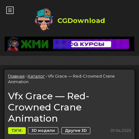
CGDownload
Главная
›
Каталог
›
Vfx Grace — Red-Crowned Crane
Animation
Vfx Grace — Red-
Crowned Crane
Animation
,
01.04.2025
ТЭГИ:
3D модели
Другие 3D