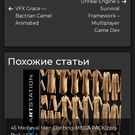
Следующая
Unreal Engine 5
по
Предыдущая
запись
VFX Grace —
Survival
записям
запись
Bactrian Camel
Framework –
Animated
Multiplayer
Game Dev
Похожие статьи
45 Medieval Men Clothing-MEGA PACK(zprj-