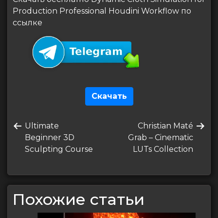
Production Professional Houdini Workflow по
ссылке
Скачать
Навигация
Предыдущая
Следующая
Ultimate
Christian Maté
по
запись
запись
Beginner 3D
Grab – Cinematic
записям
Sculpting Course
LUTs Collection
Похожие статьи