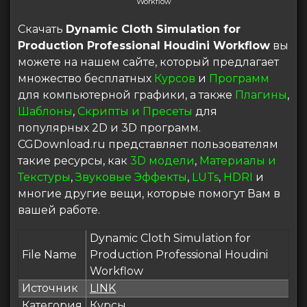
Workflow
Скачать
Dynamic Cloth Simulation for
Production Professional Houdini Workflow
вы
можете на нашем сайте, который предлагает
множество бесплатных
Курсов
и
Программ
для компьютерной графики, а также
Плагины
,
Шаблоны
,
Скрипты и Пресеты
для
популярных 2D и 3D программ.
CGDownload.ru представляет пользователям
такие ресурсы, как
3D модели
,
Материалы и
Текстуры
,
Звуковые Эффекты
,
LUTs
,
HDRI
и
многие другие вещи, которые помогут Вам в
вашей работе.
Dynamic Cloth Simulation for
File Name
Production Professional Houdini
Workflow
Источник
LINK
Категория
Курсы