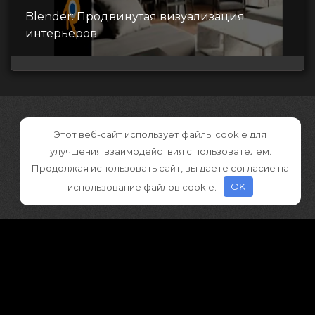
Blender: Продвинутая визуализация
интерьеров
Этот веб-сайт использует файлы cookie для
улучшения взаимодействия с пользователем.
Продолжая использовать сайт, вы даете согласие на
использование файлов cookie.
OK
©2026 CGDownload
Правообладателям (DMCA)
Как скачивать архивы в Телеграм
«
Все права принадлежат правообладателям
»