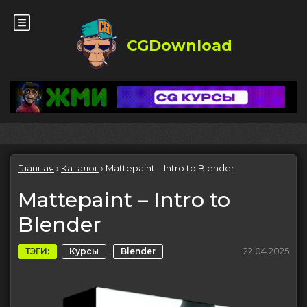
CGDownload
Главная
›
Каталог
›
Mattepaint – Intro to Blender
Mattepaint – Intro to
Blender
,
22.04.2025
ТЭГИ:
Курсы
Blender