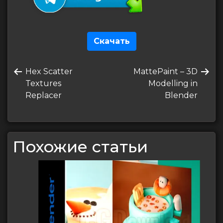
Скачать
Навигация
Предыдущая
Следующая
Hex Scatter
MattePaint – 3D
по
запись
запись
Textures
Modelling in
записям
Replacer
Blender
Похожие статьи