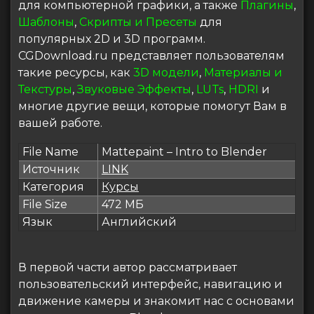
для компьютерной графики, а также
Плагины
,
Шаблоны
,
Скрипты и Пресеты
для
популярных 2D и 3D программ.
CGDownload.ru представляет пользователям
такие ресурсы, как
3D модели
,
Материалы и
Текстуры
,
Звуковые Эффекты
,
LUTs
,
HDRI
и
многие другие вещи, которые помогут Вам в
вашей работе.
File Name
Mattepaint – Intro to Blender
Источник
LINK
Категория
Курсы
File Size
472 МБ
Язык
Английский
В первой части автор рассматривает
пользовательский интерфейс, навигацию и
движение камеры и знакомит нас с основами