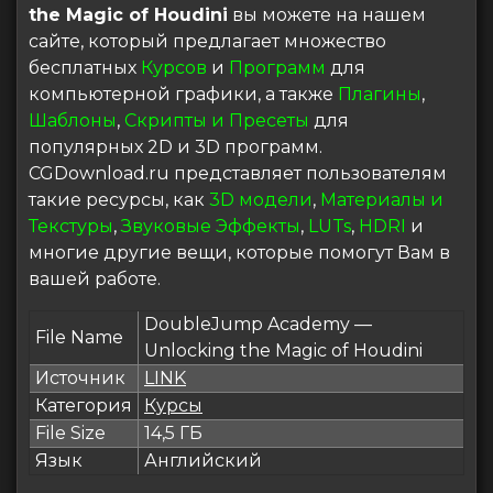
the Magic of Houdini
вы можете на нашем
сайте, который предлагает множество
бесплатных
Курсов
и
Программ
для
компьютерной графики, а также
Плагины
,
Шаблоны
,
Скрипты и Пресеты
для
популярных 2D и 3D программ.
CGDownload.ru представляет пользователям
такие ресурсы, как
3D модели
,
Материалы и
Текстуры
,
Звуковые Эффекты
,
LUTs
,
HDRI
и
многие другие вещи, которые помогут Вам в
вашей работе.
DoubleJump Academy —
File Name
Unlocking the Magic of Houdini
Источник
LINK
Категория
Курсы
File Size
14,5 ГБ
Язык
Английский