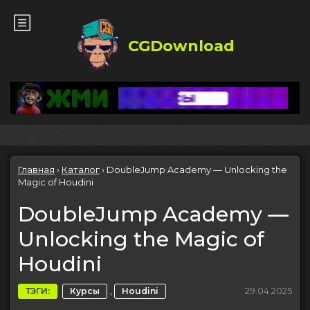
CGDownload
Главная
›
Каталог
›
DoubleJump Academy — Unlocking the
Magic of Houdini
DoubleJump Academy —
Unlocking the Magic of
Houdini
,
29.04.2025
ТЭГИ:
Курсы
Houdini