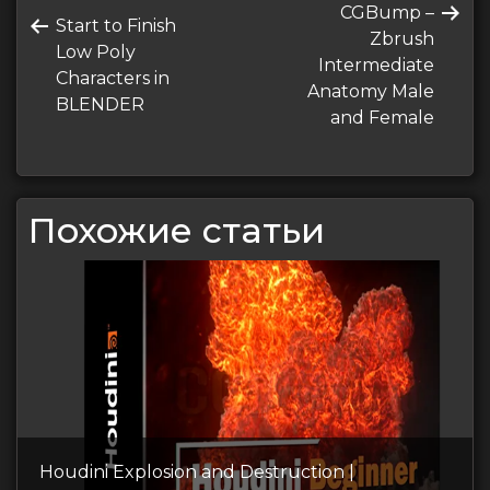
Следующая
CGBump –
по
Предыдущая
Start to Finish
запись
Zbrush
запись
Low Poly
записям
Intermediate
Characters in
Anatomy Male
BLENDER
and Female
Похожие статьи
Houdini Explosion and Destruction |