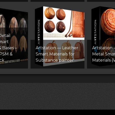
etail
mart
& Bases –
Artstation — Leather
Artstation
SPSM &
Smart Materials for
Metal Smar
ck
Substance painter
Materials (V