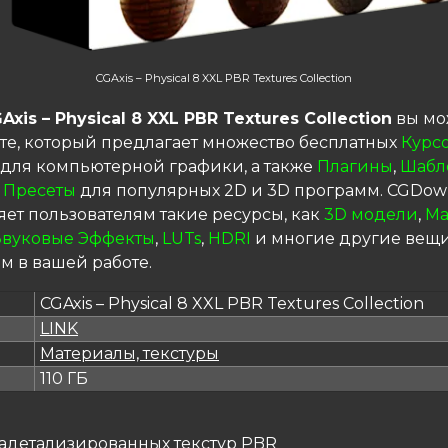
CGAxis – Physical 8 XXL PBR Textures Collection
Axis – Physical 8 XXL PBR Textures Collection
вы мо
те, который предлагает множество бесплатных
Курс
для компьютерной графики, а также
Плагины
,
Шабл
 Пресеты
для популярных 2D и 3D программ. CGDow
яет пользователям такие ресурсы, как
3D модели
,
Ма
Звуковые Эффекты
,
LUTs
,
HDRI
и многие другие вещи
м в вашей работе.
CGAxis – Physical 8 XXL PBR Textures Collection
LINK
я
Материалы, текстуры
110 ГБ
традетализированных текстур PBR