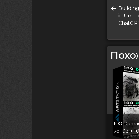
Нави
Преды
Buildin
по
запись
in Unrea
запи
ChatGP
Похо
100 Dama
vol 03 + 1