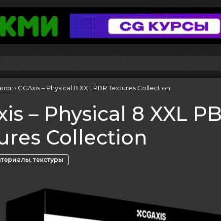
алог
›
CGAxis – Physical 8 XXL PBR Textures Collection
is – Physical 8 XXL P
ures Collection
териалы, текстуры