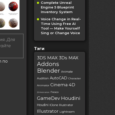
Complete Unreal
Engine 5 Blueprint
Inventory System
Voice Change in Real-
Time Using Free AI
Tool — Make Yourself
Sing or Change Voice
ия. Для
пайте
Тэги
3DS MAX
3Ds MAX
n по
Addons
Blender
Animate
AutoCAD
Audition
Character
Cinema 4D
Animator
Fresco
Dimension
Houdini
GameDev
Houdini
IClone
Illustrator
Illustrator
Lightroom