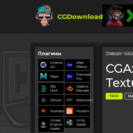
CGDownload
Главная
›
Кат
Плагины
Cinema
After
CGAx
4D
Effects
Premiere
Maya
Text
Pro
3Ds
Addons
MAX
Blender
ТЭГИ:
Ма
Zbrush
Reallusion
Illustrator
Houdini
Unreal
Unity
Engine
Assets
Assets