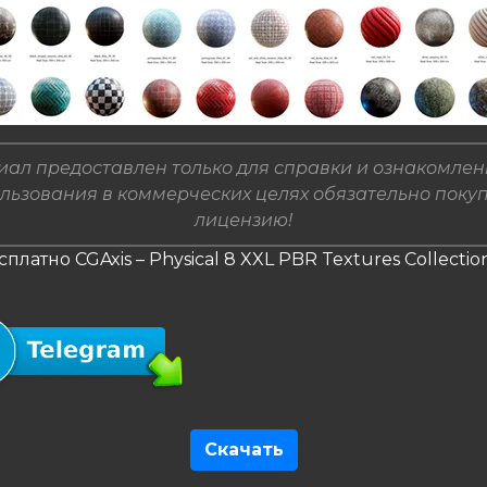
ал предоставлен только для справки и ознакомлен
льзования в коммерческих целях обязательно поку
лицензию!
сплатно CGAxis – Physical 8 XXL PBR Textures Collectio
Скачать