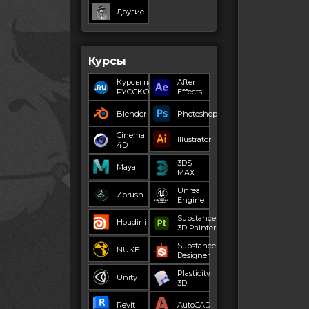
Другие
Курсы
Курсы на
After
РУССКОМ
Effects
Blender
Photoshop
Cinema
Illustrator
4D
3DS
Maya
MAX
Unreal
Zbrush
Engine
Substance
Houdini
3D Painter
Substance
NUKE
Designer
Plasticity
Unity
3D
Revit
AutoCAD