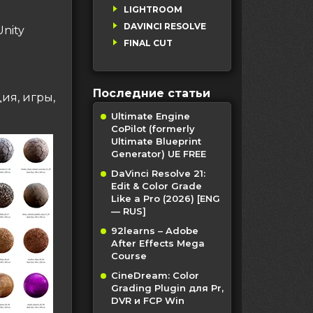
LIGHTROOM
DAVINCI RESOLVE
Unity
FINAL CUT
Последние статьи
ия, игры,
Ultimate Engine
CoPilot (formerly
Ultimate Blueprint
Generator) UE FREE
DaVinci Resolve 21:
Edit & Color Grade
Like a Pro (2026) [ENG
— RUS]
92learns – Adobe
After Effects Mega
Course
CineDream: Color
Grading Plugin для Pr,
DVR и FCP Win