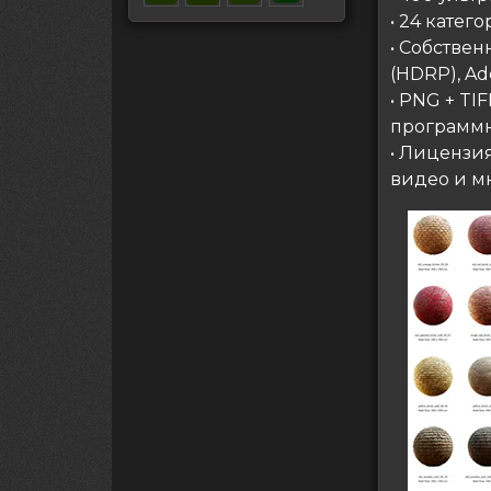
• 24 катег
• Собствен
(HDRP), Ad
• PNG + T
программн
• Лицензи
видео и м