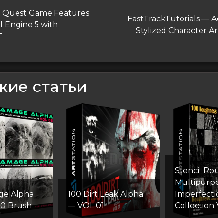
гация
дущая
g Quest Game Features
Следующая
FastTrackTutorials — 
l Engine 5 with
запись
Stylized Character A
сям
T
жие статьи
Stencil Ro
Multipurp
ge Alpha
100 Dirt Leak Alpha
Imperfecti
00 Brush
— VOL 01
Collection 