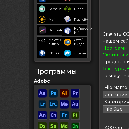
GameDev
IClone
Mari
Plasticity
Нейросети
Procreate
ИИ
Скачать
CG
Монтаж
Фото/
нашем сай
видео
Видео
Программ
КИНО
Другие
Скрипты и
представл
Текстуры
,
Программы
помогут Ва
Adobe
File Name
Источник
Категори
File Size
• 400 уль