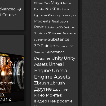
Maya
Classic
Mari
Media
NUKE
Advanced
Encoder
Photoshop
rt Course
Plasticity
Lightroom
Plasticity 3D
Procreate
Reallusion
Revit
Substance 3D Designer
Substance 3D Modeler
Substance
Substance
3D Painter
3D Painter
Substance 3D
Substance
Sampler
Unity
Unity
Designer
Unreal
Assets
Unreal
Engine
Engine Assets
Zbrush
ughness
Zbrush
Другие
ose
Другие
on
Монтаж
КИНО
Vol 1-4
Нейросети
видео