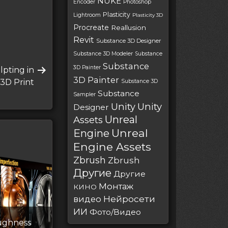
NUKE
Encoder
Photoshop
Plasticity
Lightroom
Plasticity 3D
Procreate
Reallusion
Revit
Substance 3D Designer
Substance 3D Modeler
Substance
Substance
3D Painter
lpting in
3D Painter
3D Print
Substance 3D
Substance
Sampler
Unity
Unity
Designer
Unreal
Assets
Unreal
Engine
Engine Assets
Zbrush
Zbrush
Другие
Другие
Монтаж
КИНО
Нейросети
видео
ИИ
Фото/Видео
ughness