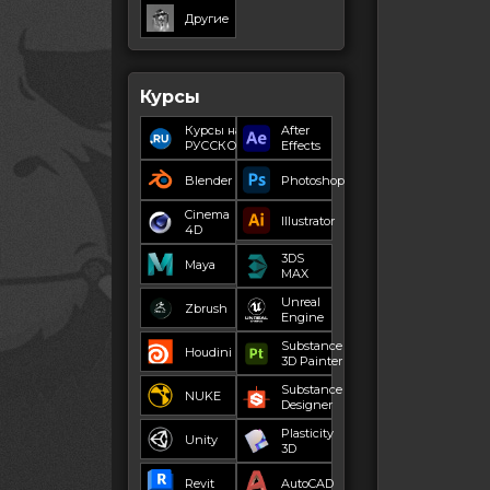
Другие
Курсы
Курсы на
After
РУССКОМ
Effects
Blender
Photoshop
Cinema
Illustrator
4D
3DS
Maya
MAX
Unreal
Zbrush
Engine
Substance
Houdini
3D Painter
Substance
NUKE
Designer
Plasticity
Unity
3D
Revit
AutoCAD