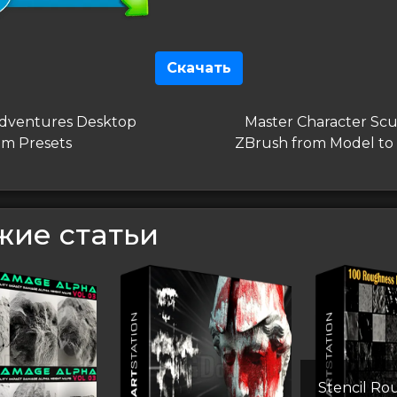
Скачать
гация
дущая
Следующая
Adventures Desktop
Master Character Scu
запись
om Presets
ZBrush from Model to 
сям
жие статьи
Stencil Ro