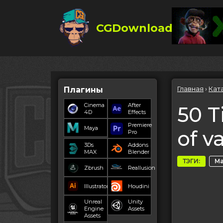
CGDownload
Главная
›
Кат
Плагины
Cinema
After
50 T
4D
Effects
Premiere
Maya
of v
Pro
3Ds
Addons
MAX
Blender
ТЭГИ:
Ма
Zbrush
Reallusion
Illustrator
Houdini
Unreal
Unity
Engine
Assets
Assets