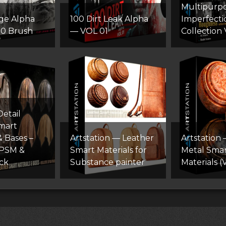
Multipurp
ge Alpha
100 Dirt Leak Alpha
Imperfecti
00 Brush
— VOL 01
Collection 
etail
mart
& Bases –
Artstation — Leather
Artstation
SPSM &
Smart Materials for
Metal Smar
ck
Substance painter
Materials (V