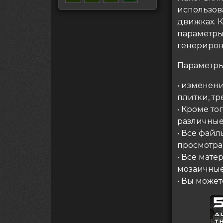
использов
движках. 
параметры,
генериров
Параметры
• изменен
плитки, тр
• Кроме то
различные
• Все фай
просмотра
• Все мат
мозаичные
• Вы может