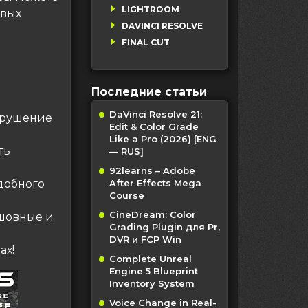
LIGHTROOM
овых
DAVINCI RESOLVE
FINAL CUT
Последние статьи
DaVinci Resolve 21:
азрушение
Edit & Color Grade
Like a Pro (2026) [ENG
ть
— RUS]
92learns – Adobe
добного
After Effects Mega
Course
CineDream: Color
сшовные и
Grading Plugin для Pr,
DVR и FCP Win
ах!
Complete Unreal
Engine 5 Blueprint
Inventory System
Voice Change in Real-