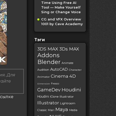
Time Using Free AI
Tool — Make Yourself
Sing or Change Voice
CG and VFX Overview
1001 by Cave Academy
Тэги
3DS MAX
3Ds MAX
Addons
Blender
Animate
AutoCAD
Audition
Character
ия. Для
Cinema 4D
Animator
пайте
Fresco
Dimension
Houdini
GameDev
 ссылке
Houdini
IClone
Illustrator
Illustrator
Lightroom
Maya
Classic
Mari
Media