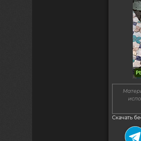
Матери
испо
Скачать бес