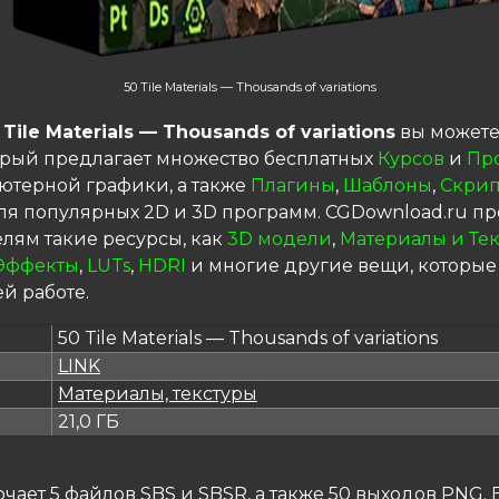
50 Tile Materials — Thousands of variations
 Tile Materials — Thousands of variations
вы можете
торый предлагает множество бесплатных
Курсов
и
Пр
ютерной графики, а также
Плагины
,
Шаблоны
,
Скрип
я популярных 2D и 3D программ. CGDownload.ru пр
елям такие ресурсы, как
3D модели
,
Материалы и Те
Эффекты
,
LUTs
,
HDRI
и многие другие вещи, которые
й работе.
50 Tile Materials — Thousands of variations
LINK
я
Материалы, текстуры
21,0 ГБ
чает 5 файлов SBS и SBSR, а также 50 выходов PNG.