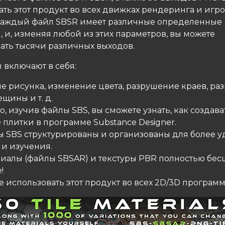
ать этот продукт во всех движках рендеринга и игр
Каждый файл SBSR имеет различные определенные
 и, изменяя любой из этих параметров, вы можете
ать тысячи различных выходов.
 включают в себя:
ие рисунка, изменение цвета, разрушение краев, р
ещины и т. д.
го, изучив файлы SBS, вы сможете узнать, как создава
 плитки в программе Substance Designer.
лы SBS структурированы и организованы для более у
 и изучения.
ериалы (файлы SBSAR) и текстуры PBR полностью бе
!
е использовать этот продукт во всех 2D/3D программ