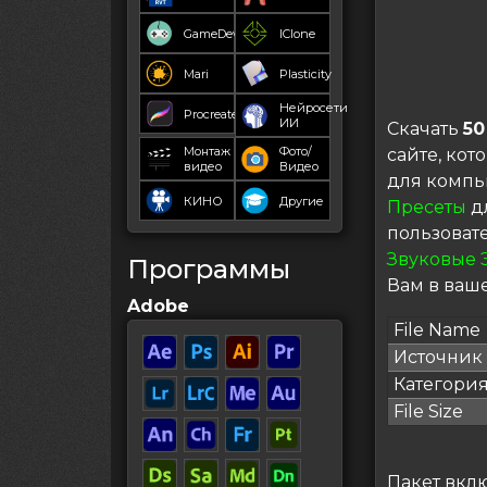
GameDev
IClone
Mari
Plasticity
Нейросети
Procreate
ИИ
Скачать
50
Монтаж
Фото/
сайте, ко
видео
Видео
для компь
КИНО
Другие
Пресеты
дл
пользоват
Звуковые 
Программы
Вам в ваше
Adobe
File Name
Источник
Категори
File Size
Пакет вклю