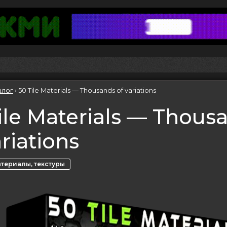
алог
›
50 Tile Materials — Thousands of variations
ile Materials — Thous
ariations
териалы, текстуры