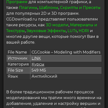
Программ
для компьютерной графики, а
также
Плагины
,
Шаблоны
,
Скрипты и Пресеты
для популярных 2D и 3D программ.
CGDownload.ru представляет пользователям
такие ресурсы, как
3D модели
,
Материалы и
Текстуры
,
Звуковые Эффекты
,
LUTs
,
HDRI
и
многие другие вещи, которые помогут Вам в
вашей работе.
File Name
CGCookie – Modeling with Modifiers
Источник
LINK
Категория
Курсы
File Size
549 МБ
Язык
Английский
В более традиционном рабочем процессе
моделирования мы тратим много времени на
добавление, удаление и настройку вершин и