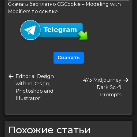
Скачать бесплатно CGCookie – Modeling with
Modifiers по ссылке
Скачать
Навигация
Предыдущая
Editorial Design
по
Следующая
473 Midjourney
запись
with InDesign,
запись
Dark Sci-fi
записям
Photoshop and
Prompts
Illustrator
Похожие статьи