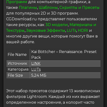
Программ
для компьютерной графики, а
также
Плагины
,
Шаблоны
,
Скрипты и Пресеты
для популярных 2D и 3D программ.
CGDownload.ru представляет пользователям
такие ресурсы, как
3D модели
,
Материалы и
Текстуры
,
Звуковые Эффекты
,
LUTs
,
HDRI
и
многие другие вещи, которые помогут Вам в
вашей работе.
Kai Böttcher – Renaissance. Preset
File Name
Pack
Источник
LINK
Категория
LUTs
File Size
5,24 МБ
Этот набор пресетов содержит 13 живописных
фильтров Lightroom. Каждый из них выражает
определенное настроение, а колорит часто