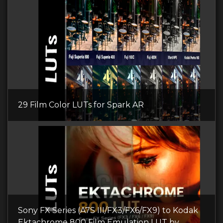
29 Film Color LUTs for Spark AR
Sony FX Series (A7S III/FX3/FX6/FX9) to Kodak
Ektachrome 800 Film Emulation LUT by