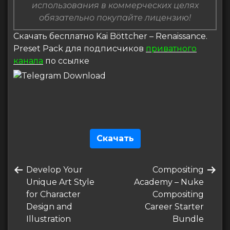
использования в коммерческих целях
обязательно покупайте лицензию!
Скачать бесплатно Kai Böttcher – Renaissance.
Preset Pack для подписчиков
приватного
канала
по ссылке
Скачать
Навигация
Предыдущая
Следующая
Develop Your
Compositing
по
запись
запись
Unique Art Style
Academy – Nuke
записям
for Character
Compositing
Design and
Career Starter
Illustration
Bundle