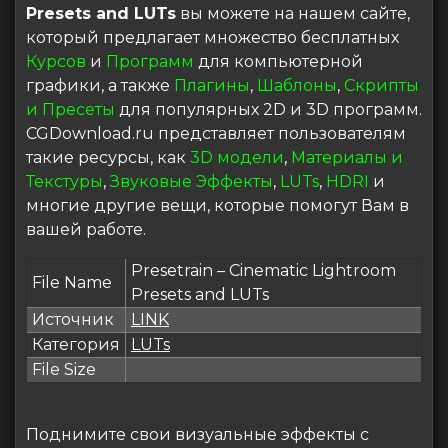
Presets and LUTs
вы можете на нашем сайте,
который предлагает множество бесплатных
Курсов
и
Программ
для компьютерной
графики, а также
Плагины
,
Шаблоны
,
Скрипты
и Пресеты
для популярных 2D и 3D программ.
CGDownload.ru представляет пользователям
такие ресурсы, как
3D модели
,
Материалы и
Текстуры
,
Звуковые Эффекты
,
LUTs
,
HDRI
и
многие другие вещи, которые помогут Вам в
вашей работе.
Presetrain – Cinematic Lightroom
File Name
Presets and LUTs
Источник
LINK
Категория
LUTs
File Size
Поднимите свои визуальные эффекты с