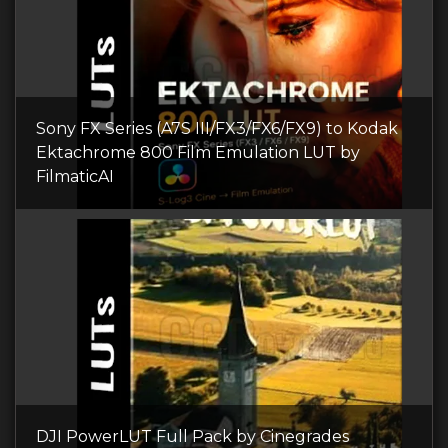
Sony FX Series (A7S III/FX3/FX6/FX9) to Kodak
Ektachrome 800 Film Emulation LUT by
FilmaticAI
DJI PowerLUT Full Pack by Cinegrades