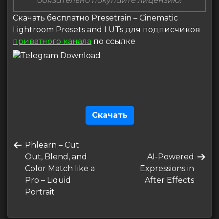
обязательно покупайте лицензию!
Скачать бесплатно Presetrain – Cinematic
Lightroom Presets and LUTs для подписчиков
приватного канала
по ссылке
Скачать
Навигация
Предыдущая
Phlearn – Cut
по
запись
Следующая
Out, Blend, and
AI-Powered
записям
запись
Color Match like a
Expressions in
Pro – Liquid
After Effects
Portrait