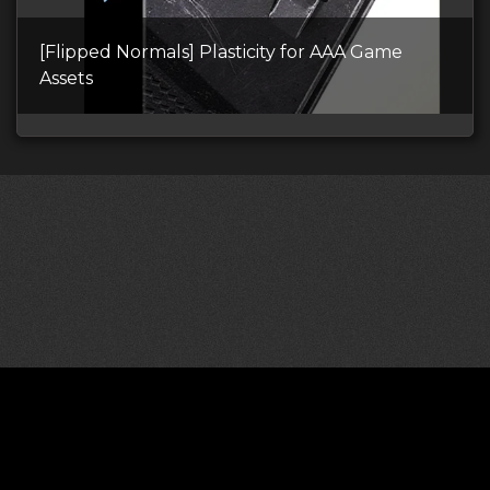
[Flipped Normals] Plasticity for AAA Game
Assets
©2026 CGDownload
Правообладателям (DMCA)
Как скачивать архивы в Телеграм