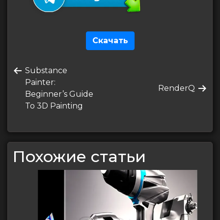
Скачать
Навигация
Предыдущая
Substance
по
запись
Painter:
Следующая
RenderQ
записям
Beginner’s Guide
запись
To 3D Painting
Похожие статьи