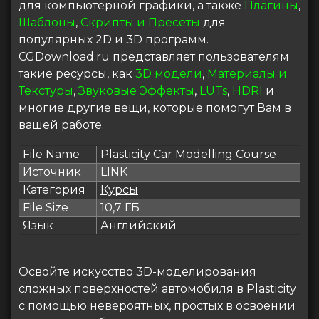
для компьютерной графики, а также
Плагины
,
Шаблоны
,
Скрипты и Пресеты
для
популярных 2D и 3D программ.
CGDownload.ru представляет пользователям
такие ресурсы, как
3D модели
,
Материалы и
Текстуры
,
Звуковые Эффекты
,
LUTs
,
HDRI
и
многие другие вещи, которые помогут Вам в
вашей работе.
File Name
Plasticity Car Modelling Course
Источник
LINK
Категория
Курсы
File Size
10,7 ГБ
Язык
Английский
Освойте искусство 3D-моделирования
сложных поверхностей автомобиля в Plasticity
с помощью невероятных, простых в освоении