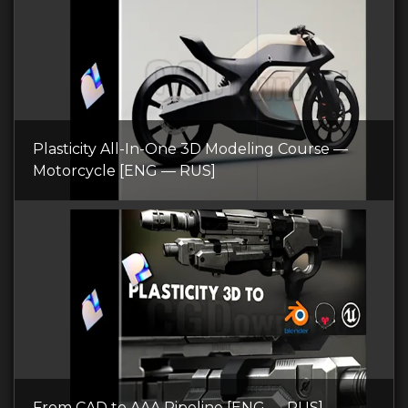
Plasticity All-In-One 3D Modeling Course —
Motorcycle [ENG — RUS]
From CAD to AAA Pipeline [ENG — RUS]