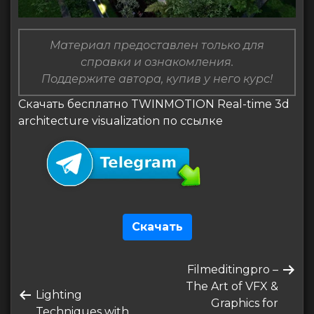
Материал предоставлен только для
справки и ознакомления.
Поддержите автора, купив у него курс!
Скачать бесплатно TWINMOTION Real-time 3d
architecture visualization по ссылке
Скачать
Навигация
Следующая
Filmeditingpro –
по
запись
The Art of VFX &
Предыдущая
Lighting
записям
Graphics for
запись
Techniques with