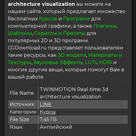
architecture visualization
вы можете на
нашем сайте, который предлагает множество
бесплатных
Курсов
и
Программ
для
компьютерной графики, а также
Плагины
,
Шаблоны
,
Скрипты и Пресеты
для
популярных 2D и 3D программ.
CGDownload.ru представляет пользователям
такие ресурсы, как
3D модели
,
Материалы и
Текстуры
,
Звуковые Эффекты
,
LUTs
,
HDRI
и
многие другие вещи, которые помогут Вам в
вашей работе.
TWINMOTION Real-time 3d
File Name
architecture visualization
Источник
LINK
Категория
Курсы
File Size
7,45 ГБ
Язык
Английский