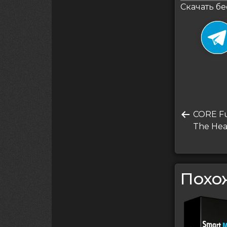
Скачать бе
Нави
Преды
CORE Fu
по
запись
The Hea
запи
Похо