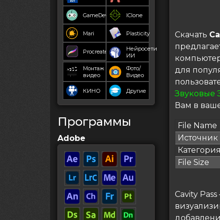
GameDev
IClone
Mari
Plasticity
Скачать
Ca
предлагае
Нейросети
Procreate
ИИ
компьютер
Монтаж
Фото/
для попул
видео
Видео
пользоват
КИНО
Другие
Звуковые 
Вам в ваше
Программы
File Name
Источник
Adobe
Категори
File Size
Cavity Pas
визуализи
добавлени