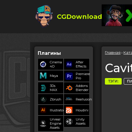
CGDownload
Главная
›
Кат
Плагины
Cinema
After
Cavi
4D
Effects
Premiere
Maya
Pro
ТЭГИ:
П
3Ds
Addons
MAX
Blender
Zbrush
Reallusion
Illustrator
Houdini
Unreal
Unity
Engine
Assets
Assets