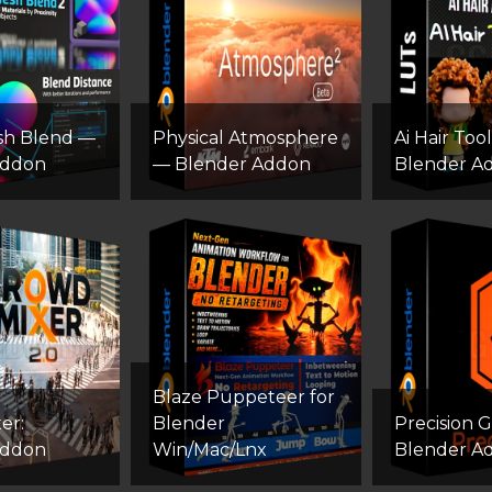
sh Blend —
Physical Atmosphere
Ai Hair Tool
Addon
— Blender Addon
Blender A
Blaze Puppeteer for
er:
Blender
Precision G
Addon
Win/Mac/Lnx
Blender A