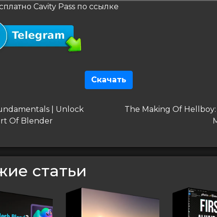
сплатно Cavity Pass по ссылке
Скачать
гация
дущая
Следующая
ndamentals | Unlock
The Making Of Hellboy:
запись
rt Of Blender
сям
жие статьи