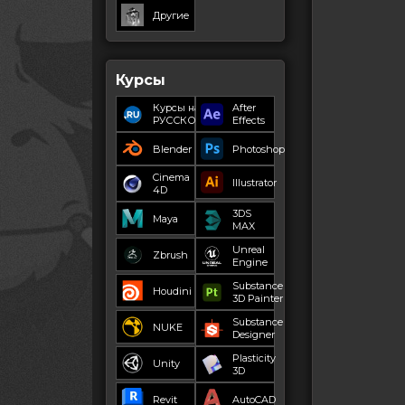
Другие
Курсы
Курсы на
After
РУССКОМ
Effects
Blender
Photoshop
Cinema
Illustrator
4D
3DS
Maya
MAX
Unreal
Zbrush
Engine
Substance
Houdini
3D Painter
Substance
NUKE
Designer
Plasticity
Unity
3D
Revit
AutoCAD