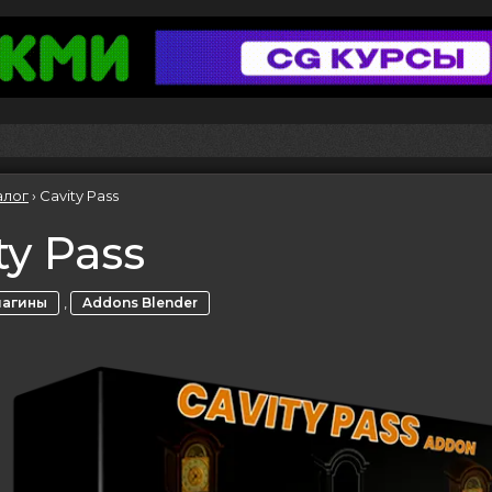
алог
›
Cavity Pass
ty Pass
,
лагины
Addons Blender