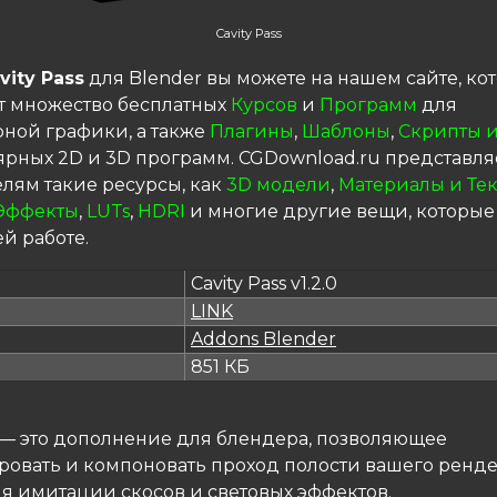
Cavity Pass
vity Pass
для Blender вы можете на нашем сайте, ко
т множество бесплатных
Курсов
и
Программ
для
ной графики, а также
Плагины
,
Шаблоны
,
Скрипты и
ярных 2D и 3D программ. CGDownload.ru представля
елям такие ресурсы, как
3D модели
,
Материалы и Те
Эффекты
,
LUTs
,
HDRI
и многие другие вещи, которые
й работе.
Cavity Pass v1.2.0
LINK
я
Addons Blender
851 КБ
s — это дополнение для блендера, позволяющее
ровать и компоновать проход полости вашего ренд
я имитации скосов и световых эффектов.