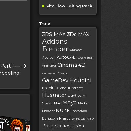
Vito Flow Editing Pack
Тэги
3DS MAX
3Ds MAX
Addons
Blender
Animate
AutoCAD
Audition
Character
Cinema 4D
 Part 1 —
Animator
Modeling
Fresco
Dimension
Houdini
GameDev
Houdini
IClone
Illustrator
Illustrator
Lightroom
Maya
Classic
Mari
Media
NUKE
Encoder
Photoshop
Plasticity
Lightroom
Plasticity 3D
Procreate
Reallusion