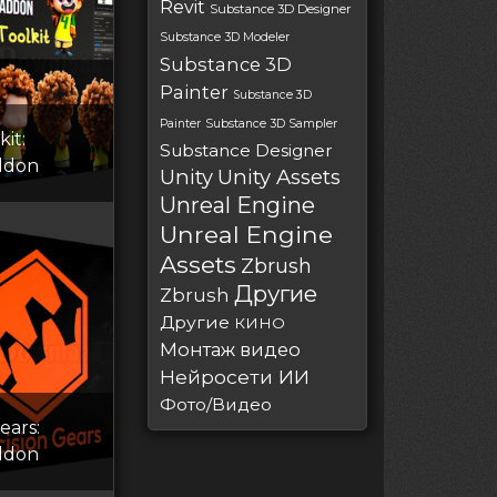
Revit
Substance 3D Designer
Substance 3D Modeler
Substance 3D
Painter
Substance 3D
Painter
Substance 3D Sampler
kit:
Substance Designer
ddon
Unity
Unity Assets
Unreal Engine
Unreal Engine
Assets
Zbrush
Другие
Zbrush
Другие
КИНО
Монтаж видео
Нейросети ИИ
Фото/Видео
ears:
ddon