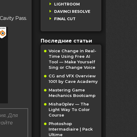
LIGHTROOM
DAVINCI RESOLVE
vity Pass.
FINAL CUT
Последние статьи
Voice Change in Real-
Time Using Free AI
Tool — Make Yourself
Sing or Change Voice
CG and VFX Overview
1001 by Cave Academy
Mastering Game
Mechanics Bootcamp
MishaOplev — The
Light Way To Color
ия. Для
Course
пайте
Photoshop
Intermadiaire | Pack
Ultime