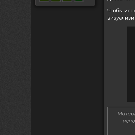
Чтобы исп
визуализир
Матери
испо