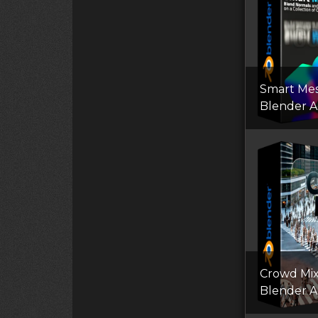
Smart Me
Blender 
Crowd Mix
Blender 