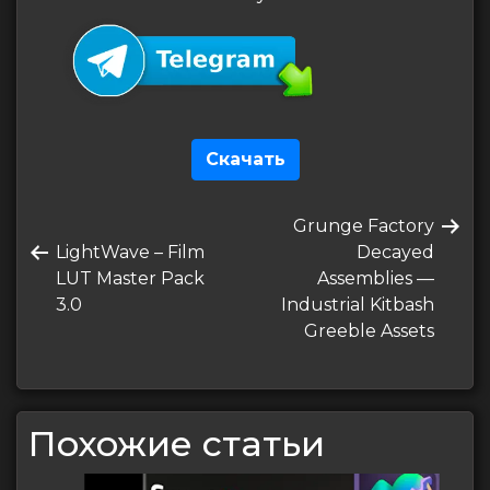
Скачать
Навигация
Следующая
Grunge Factory
по
Предыдущая
запись
LightWave – Film
Decayed
записям
запись
LUT Master Pack
Assemblies —
3.0
Industrial Kitbash
Greeble Assets
Похожие статьи