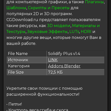
для компьютерной графики, а также
Плагины
,
Шаблоны
,
Скрипты и Пресеты
для
популярных 2D и 3D программ.
CGDownload.ru представляет пользователям
такие ресурсы, как
3D модели
,
Материалы и
Текстуры
,
Звуковые Эффекты
,
LUTs
,
HDRI
и
многие другие вещи, которые помогут Вам в
вашей работе.
File Name
Solidify Plus v1.4
Источник
LINK
Категория
Addons Blender
File Size
72,5 КБ
Укрепите свои позиции с помощью
расширенной функциональности!
• Петли!
• Контроль веса сгиба и скоса