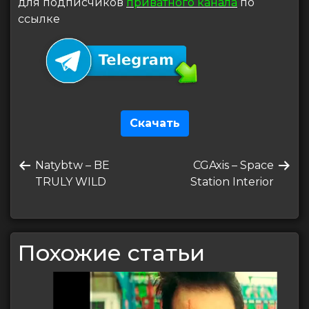
для подписчиков
приватного канала
по
ссылке
Скачать
Навигация
Предыдущая
Следующая
Natybtw – BE
CGAxis – Space
по
запись
запись
TRULY WILD
Station Interior
записям
Похожие статьи