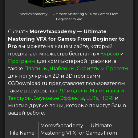
Morevfxacademy — Ultimate Mastering VFX for Games From
Beginner to Pro
Скачать
Morevfxacademy — Ultimate
Mastering VFX for Games From Beginner to
Pro
вы можете на нашем сайте, который
предлагает множество бесплатных
Курсов
и
Программ
для компьютерной графики, а
также
Плагины
,
Шаблоны
,
Скрипты и Пресеты
для популярных 2D и 3D программ.
CGDownload.ru представляет пользователям
такие ресурсы, как
3D модели
,
Материалы и
Текстуры
,
Звуковые Эффекты
,
LUTs
,
HDRI
и
многие другие вещи, которые помогут Вам в
вашей работе.
Morevfxacademy — Ultimate
File Name
Mastering VFX for Games From