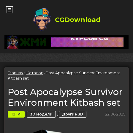
CGDownload
Главная
›
Каталог
›
Post Apocalypse Survivor Environment
Kitbash set
Post Apocalypse Survivor
Environment Kitbash set
,
22.06.2025
ТЭГИ:
3D модели
Другие 3D