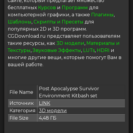
сайте, который предлагает множество
бесплатных
Курсов
и
Программ
для
компьютерной графики, а также
Плагины
,
Шаблоны
,
Скрипты и Пресеты
для
популярных 2D и 3D программ.
CGDownload.ru представляет пользователям
такие ресурсы, как
3D модели
,
Материалы и
Текстуры
,
Звуковые Эффекты
,
LUTs
,
HDRI
и
многие другие вещи, которые помогут Вам в
вашей работе.
Post Apocalypse Survivor
File Name
Environment Kitbash set
Источник
LINK
Категория
3D модели
File Size
4,48 ГБ