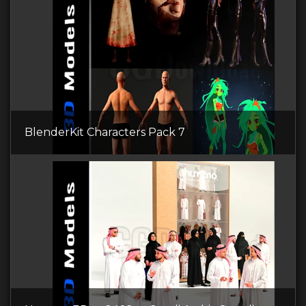
BlenderKit Сharacters Pack 7