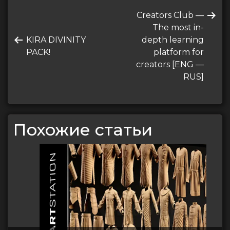
Навигация
Следующая
Creators Club —
по
запись
The most in-
записям
Предыдущая
KIRA DIVINITY
depth learning
запись
PACK!
platform for
creators [ENG —
RUS]
Похожие статьи