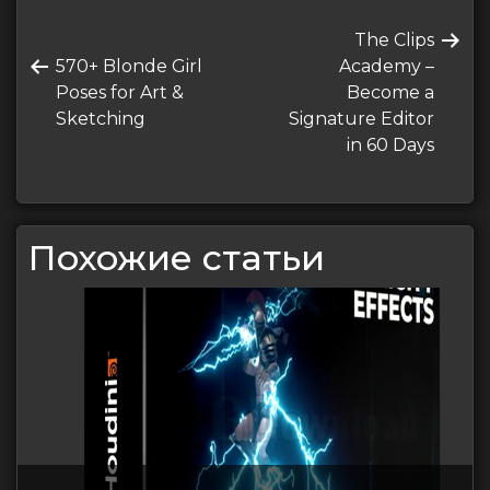
Навигация
Следующая
The Clips
по
Предыдущая
запись
570+ Blonde Girl
Academy –
записям
запись
Poses for Art &
Become a
Sketching
Signature Editor
in 60 Days
Похожие статьи