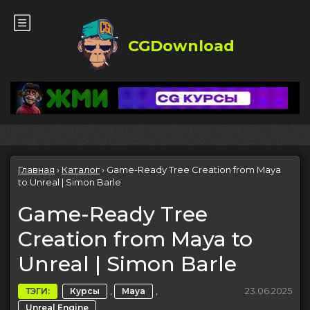
CGDownload
Главная
›
Каталог
›
Game-Ready Tree Creation from Maya
to Unreal | Simon Barle
Game-Ready Tree
Creation from Maya to
Unreal | Simon Barle
,
,
23.06.2025
ТЭГИ:
Курсы
Maya
Unreal Engine