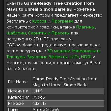
Скачать
Game-Ready Tree Creation from
Maya to Unreal Simon Barle
вы можете на
нашем сайте, который предлагает множество
бесплатных
Курсов
и
Программ
для
компьютерной графики, а также
Плагины
,
Шаблоны
,
Скрипты и Пресеты
для
популярных 2D и 3D программ.
CGDownload.ru представляет пользователям
такие ресурсы, как
3D модели
,
Материалы и
Текстуры
,
Звуковые Эффекты
,
LUTs
,
HDRI
и
многие другие вещи, которые помогут Вам в
вашей работе.
Game-Ready Tree Creation from
File Name
Maya to Unreal Simon Barle
Источник
LINK
Категория
Курсы
File Size
4,12 ГБ
Язык
Английский