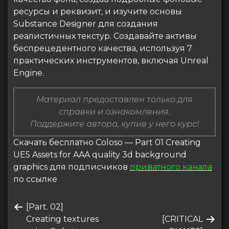
ресурсы и реквизит, и изучите основы
Substance Designer для создания
реалистичных текстур. Создавайте активы
беспрецедентного качества, используя 7
практических инструментов, включая Unreal
Engine.
Материал предоставлен только для
справки и ознакомления.
Поддержите автора, купив у него курс!
Скачать бесплатно Coloso — Part 01 Creating
UE5 Assets for AAA quality 3d background
graphics для подписчиков
приватного канала
по ссылке
Навигация
Предыдущая
[Part. 02]
по
запись
Следующая
Creating textures
[CRITICAL