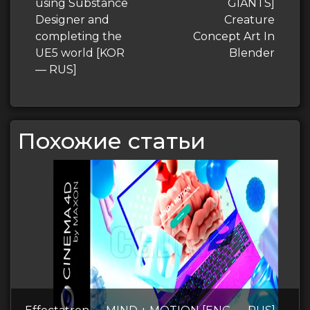
записям
запись
using Substance
GIANTS]
Designer and
Creature
completing the
Concept Art In
UE5 world [KOR
Blender
— RUS]
Похожие статьи