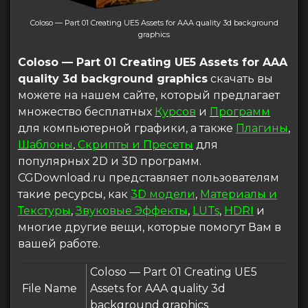
Coloso — Part 01 Creating UE5 Assets for AAA quality 3d background
graphics
Coloso — Part 01 Creating UE5 Assets for AAA
quality 3d background graphics
скачать вы
можете на нашем сайте, который предлагает
множество бесплатных
Курсов
и
Программ
для компьютерной графики, а также
Плагины
,
Шаблоны
,
Скрипты и Пресеты
для
популярных 2D и 3D программ.
CGDownload.ru представляет пользователям
такие ресурсы, как
3D модели
,
Материалы и
Текстуры
,
Звуковые Эффекты
,
LUTs
,
HDRI
и
многие другие вещи, которые помогут Вам в
вашей работе.
Coloso — Part 01 Creating UE5
File Name
Assets for AAA quality 3d
background graphics