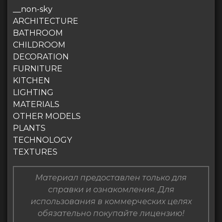
__non-sky
ARCHITECTURE
BATHROOM
CHILDROOM
DECORATION
FURNITURE
KITCHEN
LIGHTING
MATERIALS
OTHER MODELS
PLANTS
TECHNOLOGY
TEXTURES
Материал предоставлен только для
справки и ознакомления. Для
использования в коммерческих целях
обязательно покупайте лицензию!