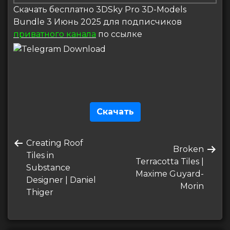
Скачать бесплатно 3DSky Pro 3D-Models
Bundle 3 Июнь 2025 для подписчиков
приватного канала
по ссылке
Скачать
Навигация
Предыдущая
Creating Roof
по
Следующая
Broken
запись
Tiles in
запись
Terracotta Tiles |
записям
Substance
Maxime Guyard-
Designer | Daniel
Morin
Thiger