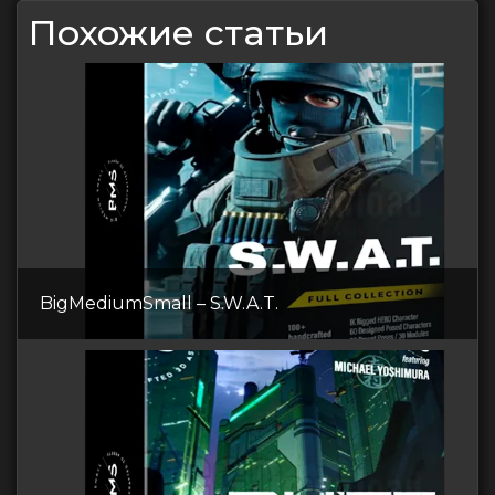
Похожие статьи
BigMediumSmall – S.W.A.T.