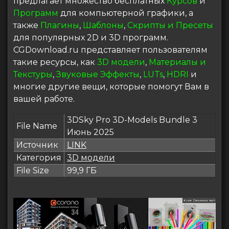
предлагает множество бесплатных
Курсов
и
Программ
для компьютерной графики, а
также
Плагины
,
Шаблоны
,
Скрипты и Пресеты
для популярных 2D и 3D программ.
CGDownload.ru представляет пользователям
такие ресурсы, как
3D модели
,
Материалы и
Текстуры
,
Звуковые Эффекты
,
LUTs
,
HDRI
и
многие другие вещи, которые помогут Вам в
вашей работе.
3DSky Pro 3D-Models Bundle 3
File Name
Июнь 2025
Источник
LINK
Категория
3D модели
File Size
99,9 ГБ