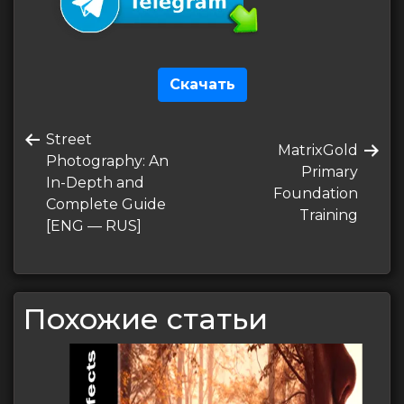
Скачать
Навигация
Предыдущая
Street
по
Следующая
MatrixGold
запись
Photography: An
запись
Primary
записям
In-Depth and
Foundation
Complete Guide
Training
[ENG — RUS]
Похожие статьи