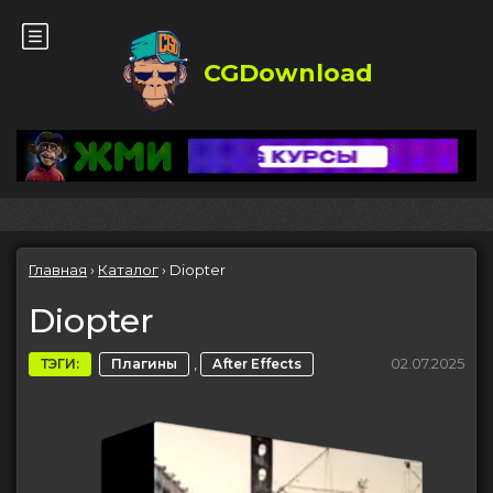
CGDownload
Главная
›
Каталог
›
Diopter
Diopter
,
02.07.2025
ТЭГИ:
Плагины
After Effects