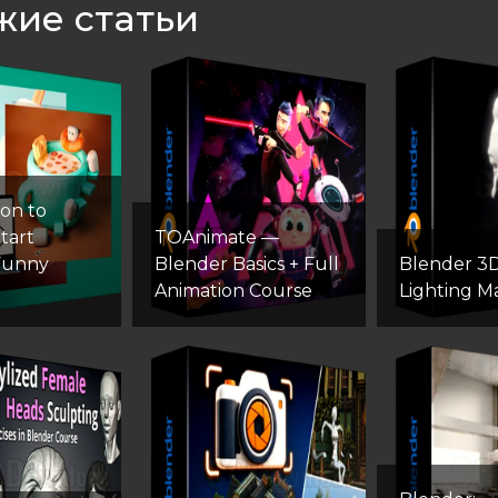
жие статьи
ion to
tart
TOAnimate —
Funny
Blender Basics + Full
Blender 3D:
Animation Course
Lighting M