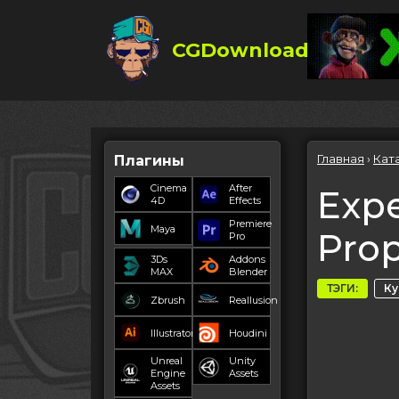
CGDownload
Главная
›
Кат
Плагины
Cinema
After
Expe
4D
Effects
Premiere
Maya
Prop
Pro
3Ds
Addons
MAX
Blender
ТЭГИ:
К
Zbrush
Reallusion
Illustrator
Houdini
Unreal
Unity
Engine
Assets
Assets