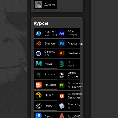
Другие
Курсы
Курсы на
After
РУССКОМ
Effects
Blender
Photoshop
Cinema
Illustrator
4D
3DS
Maya
MAX
Unreal
Zbrush
Engine
Substance
Houdini
3D Painter
Substance
NUKE
Designer
Plasticity
Unity
3D
Revit
AutoCAD