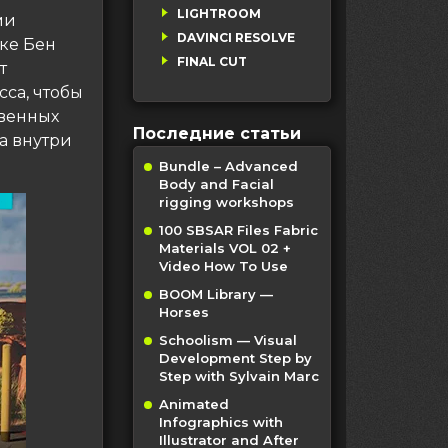
LIGHTROOM
ми
DAVINCI RESOLVE
оке Бен
FINAL CUT
т
сса, чтобы
твенных
Последние статьи
а внутри
Bundle – Advanced
Body and Facial
rigging workshops
100 SBSAR Files Fabric
Materials VOL 02 +
Video How To Use
BOOM Library —
Horses
Schoolism — Visual
Development Step by
Step with Sylvain Marc
Animated
Infographics with
Illustrator and After