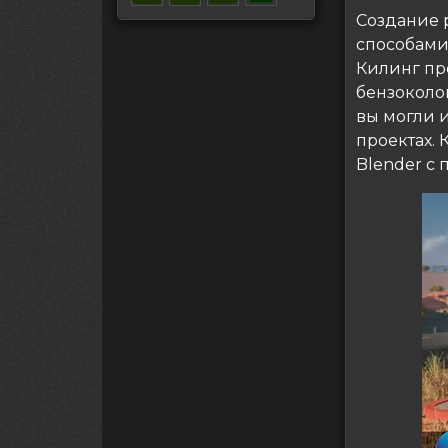
Создание 
способами
Килинг про
бензоколон
вы могли 
проектах. 
Blender с