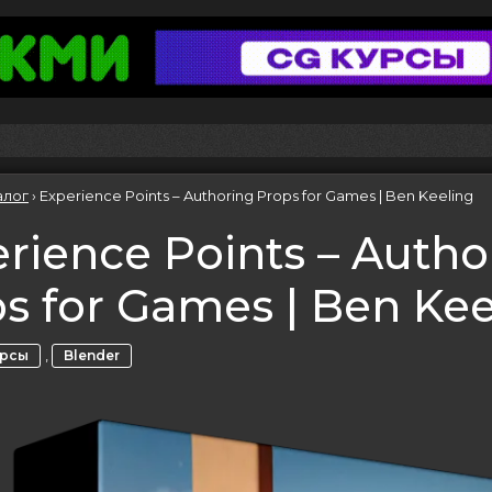
алог
›
Experience Points – Authoring Props for Games | Ben Keeling
rience Points – Autho
s for Games | Ben Kee
,
урсы
Blender