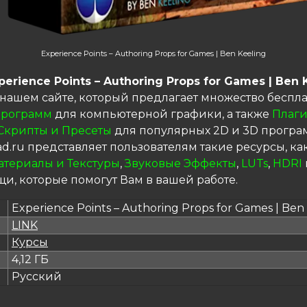
Experience Points – Authoring Props for Games | Ben Keeling
perience Points – Authoring Props for Games | Ben 
 нашем сайте, который предлагает множество беспл
рограмм
для компьютерной графики, а также
Плаг
Скрипты и Пресеты
для популярных 2D и 3D програ
d.ru представляет пользователям такие ресурсы, ка
атериалы и Текстуры
,
Звуковые Эффекты
,
LUTs
,
HDRI
и, которые помогут Вам в вашей работе.
Experience Points – Authoring Props for Games | Ben
LINK
я
Курсы
4,12 ГБ
Русский