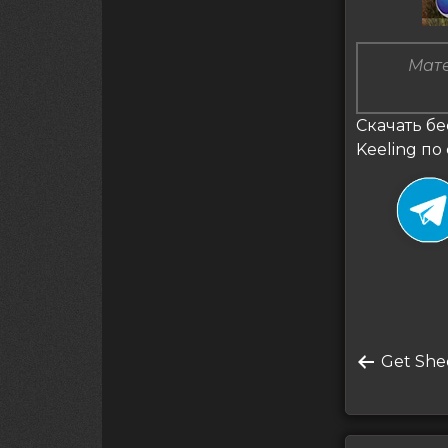
Мате
Скачать бе
Keeling по
Нави
Преды
Get She
по
запись
запи