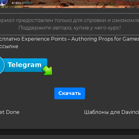
риал предоставлен только для справки и ознакомл
Поддержите автора, купив у него курс!
сплатно Experience Points – Authoring Props for Games
 ссылке
Скачать
гация
дущая
Следующая
et Done
Шаблоны для Davinci
запись
сям