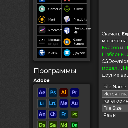
GameDev
IClone
Mari
Plasticity
Нейросети
Procreate
ИИ
Скачать
Ex
Монтаж
Фото/
можете на
видео
Видео
Курсов
и
П
КИНО
Другие
Шаблоны
,
CGDownloa
модели
,
М
Программы
другие вещ
Adobe
File Name
Источник
Категори
File Size
Язык