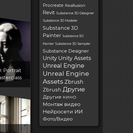
Procreate
Reallusion
Revit
Substance 3D Designer
Substance 3D Modeler
Substance 3D
Painter
Substance 3D
Painter
Substance 3D Sampler
Substance Designer
Unity
Unity Assets
Unreal Engine
 Portrait
Unreal Engine
asterclass
Assets
Zbrush
Другие
Zbrush
Другие
КИНО
Монтаж видео
Нейросети ИИ
Фото/Видео