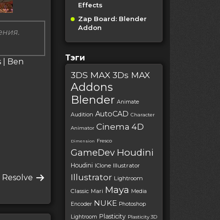
Effects
Zap Board: Blender
Addon
ения.
Тэги
 | Ben
3DS MAX
3Ds MAX
Addons
Blender
Animate
AutoCAD
Audition
Character
Cinema 4D
Animator
Fresco
Dimension
Houdini
GameDev
Houdini
IClone
Illustrator
Illustrator
 Resolve
Lightroom
Maya
Classic
Mari
Media
NUKE
Encoder
Photoshop
Plasticity
Lightroom
Plasticity 3D