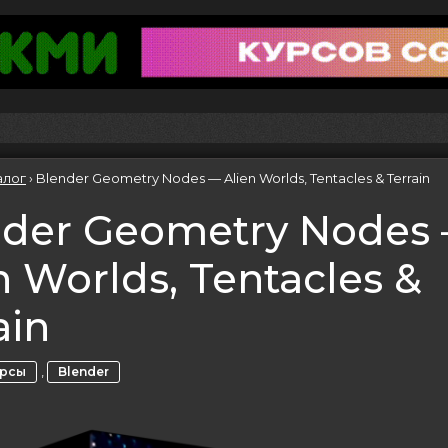
алог
›
Blender Geometry Nodes — Alien Worlds, Tentacles & Terrain
nder Geometry Nodes
n Worlds, Tentacles &
ain
,
урсы
Blender