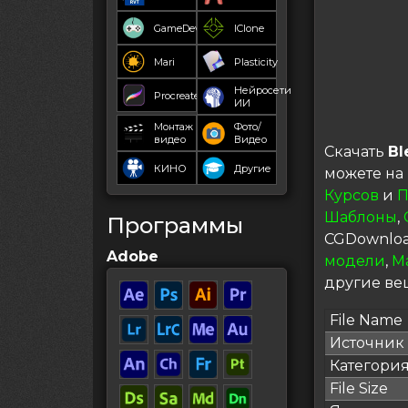
GameDev
IClone
Mari
Plasticity
Нейросети
Procreate
ИИ
Монтаж
Фото/
видео
Видео
Скачать
Bl
КИНО
Другие
можете на
Курсов
и
П
Шаблоны
,
Программы
CGDownloa
Adobe
модели
,
М
другие вещ
File Name
Источник
Категори
File Size