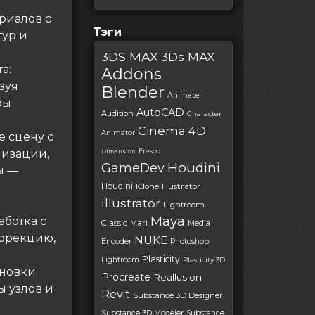
риалов с
Тэги
тур и
3DS MAX
3Ds MAX
а:
Addons
зуя
Blender
Animate
бы
AutoCAD
Audition
Character
Cinema 4D
Animator
 сцену с
Fresco
низации,
Dimension
Houdini
GameDev
ы —
Houdini
IClone
Illustrator
Illustrator
Lightroom
Maya
аботка с
Classic
Mari
Media
оррекцию,
NUKE
Encoder
Photoshop
Plasticity
Lightroom
Plasticity 3D
ановки
Procreate
Reallusion
ы узлов и
Revit
Substance 3D Designer
Substance 3D Modeler
Substance