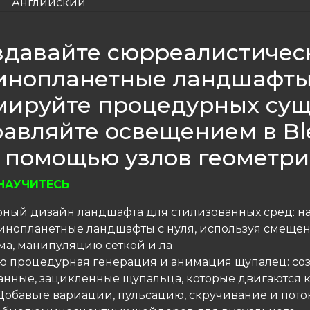
Английский
здавайте сюрреалистичес
инопланетные ландшафты
мируйте процедурных сущ
равляйте освещением в Bl
 помощью узлов геометр
НАУЧИТЕСЬ
рный дизайн ландшафта для стилизованных сред: н
 инопланетные ландшафты с нуля, используя смещен
ма, манипуляцию сеткой и ла
ью процедурная генерация и анимация щупалец: со
нные, зацикленные щупальца, которые двигаются 
 Добавьте вариации, пульсацию, скручивание и пото