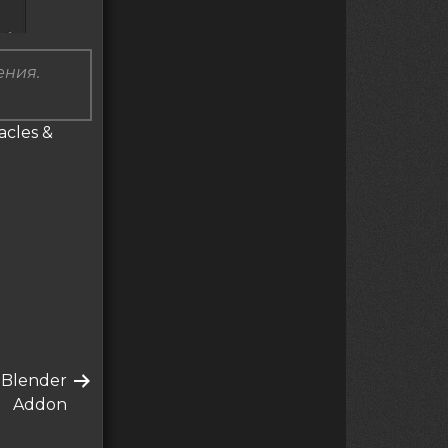
ения.
acles &
 Blender
Addon