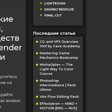
LIGHTROOM
DAVINCI RESOLVE
FINAL CUT
кие
,
Последние статьи
еств
CG and VFX Overview
ender
1001 by Cave Academy
Mastering Game
ии
Mechanics Bootcamp
MishaOplev — The
Light Way To Color
Course
аучитесь
Photoshop
ие на
Intermadiaire | Pack
Ultime
здайте
Vito Flow Editing Pack
как живые
Effectatron — MIND +
к
MOTION [ENG — RUS]