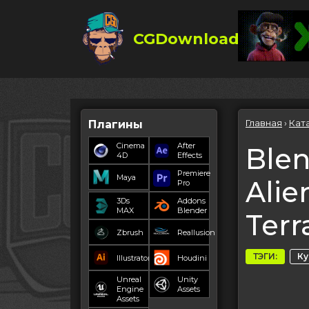
CGDownload
Главная
›
Кат
Плагины
Cinema
After
Ble
4D
Effects
Premiere
Maya
Alie
Pro
3Ds
Addons
MAX
Blender
Terr
Zbrush
Reallusion
ТЭГИ:
К
Illustrator
Houdini
Unreal
Unity
Engine
Assets
Assets