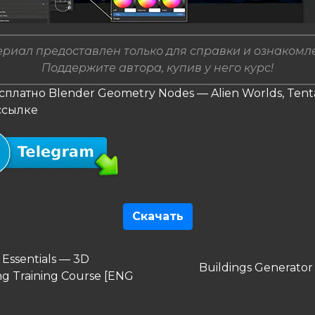
риал предоставлен только для справки и ознакомл
Поддержите автора, купив у него курс!
сплатно Blender Geometry Nodes — Alien Worlds, Tent
 ссылке
Скачать
гация
дущая
 Essentials — 3D
Следующая
Buildings Generator
ng Training Course [ENG
запись
сям