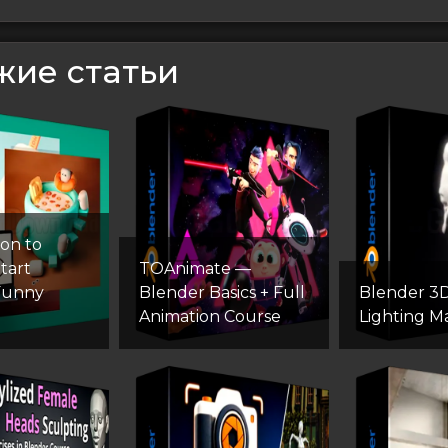
жие статьи
ion to
tart
TOAnimate —
Funny
Blender Basics + Full
Blender 3D:
Animation Course
Lighting M