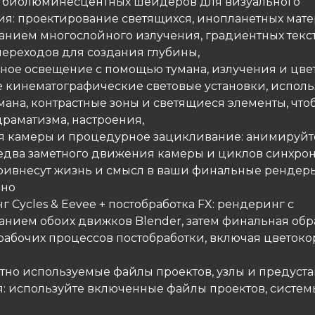
е биолюминесцентных шейдеров для визуального
ия: проектирование светящихся, инопланетных мате
анием многослойного излучения, градиентных текс
переходов для создания глубины,
рное освещение с помощью тумана, излучения и цвет
е кинематографические световые установки, исполь
мана, контрастные зоны и светящиеся элементы, что
драматизма, настроения,
я камеры и процедурное зацикливание: анимируйте
два заметного движения камеры и циклов синхро
ривнесут жизнь и смысл в ваши финальные рендер
пно
г Cycles & Eevee + постобработка FX: рендеринг с
анием обоих движков Blender, затем финальная обр
абочих процессов постобработки, включая цветок
атно используемые файлы проектов, узлы и предуст
: используйте включенные файлы проектов, систем