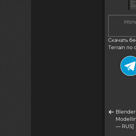
Мате
Скачать бе
Terrain по
Нави
Преды
Blender
по
запись
Modelli
запи
— RUS]