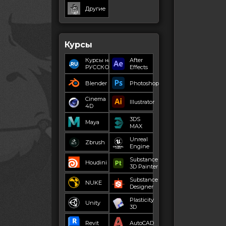
Другие
Курсы
Курсы на
After
РУССКОМ
Effects
Blender
Photoshop
Cinema
Illustrator
4D
3DS
Maya
MAX
Unreal
Zbrush
Engine
Substance
Houdini
3D Painter
Substance
NUKE
Designer
Plasticity
Unity
3D
Revit
AutoCAD