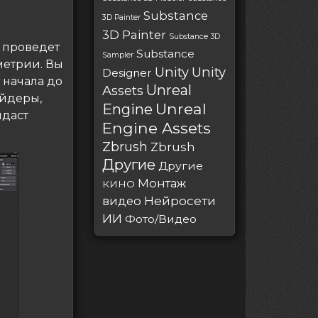
Substance
3D Painter
3D Painter
Substance 3D
р проведет
Substance
Sampler
метрии. Вы
Unity
Unity
Designer
 начала до
Unreal
Assets
ейдеры,
Unreal
Engine
идаст
Engine Assets
Zbrush
Zbrush
Другие
Другие
Монтаж
КИНО
Нейросети
видео
ИИ
Фото/Видео