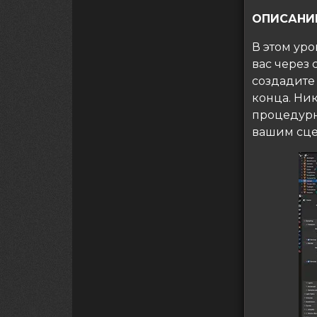
ОПИСАНИ
В этом уро
вас через
создадите 
конца. Ни
процедурн
вашим сце