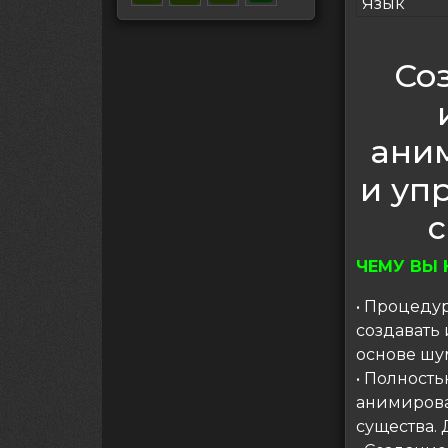
Язык
Со
ани
и уп
с
ЧЕМУ ВЫ 
• Процеду
создавать
основе шу
• Полност
анимирова
существа.