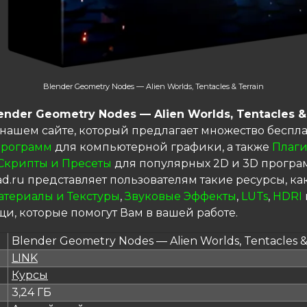
Blender Geometry Nodes — Alien Worlds, Tentacles & Terrain
ender Geometry Nodes — Alien Worlds, Tentacles &
 нашем сайте, который предлагает множество беспл
рограмм
для компьютерной графики, а также
Плаг
Скрипты и Пресеты
для популярных 2D и 3D програ
d.ru представляет пользователям такие ресурсы, ка
атериалы и Текстуры
,
Звуковые Эффекты
,
LUTs
,
HDRI
и, которые помогут Вам в вашей работе.
Blender Geometry Nodes — Alien Worlds, Tentacles &
LINK
я
Курсы
3,24 ГБ