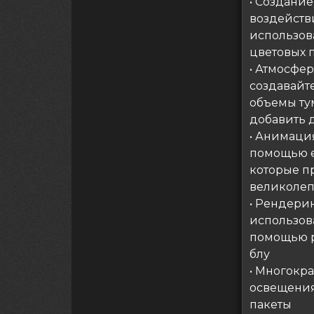
• Создани
воздейств
использов
цветовых 
• Атмосфе
создавайт
объемы ту
добавить 
• Анимаци
помощью е
которые п
великоле
• Рендерин
использов
помощью р
блу
• Многокр
освещения
пакеты