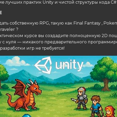
е лучших практик Unity и чистой структуры кода C#
Е
дать собственную RPG, такую ​​как Final Fantasy , Pok
raveler ?
актическом курсе вы создадите полноценную 2D по
ty с нуля — никакого предварительного программи
разработки игр не требуется!