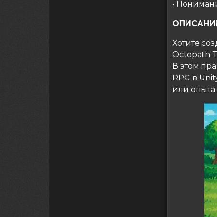
• Понимани
ОПИСАНИ
Хотите соз
Octopath T
В этом пр
RPG в Uni
или опыта 