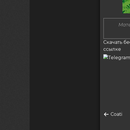
Мате
Скачать бе
ссылке
Нави
по
Преды
Coati
запись
запи