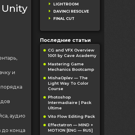
LIGHTROOM
 Unity
DAVINCI RESOLVE
FINAL CUT
Последние статьи
CG and VFX Overview
1001 by Cave Academy
ентарь,
Mastering Game
Mechanics Bootcamp
ачку и
MishaOplev — The
Light Way To Color
й порядка
Course
Photoshop
одов
Intermadiaire | Pack
Ultime
йса, аудио
Vito Flow Editing Pack
Effectatron — MIND +
а до конца
MOTION [ENG — RUS]