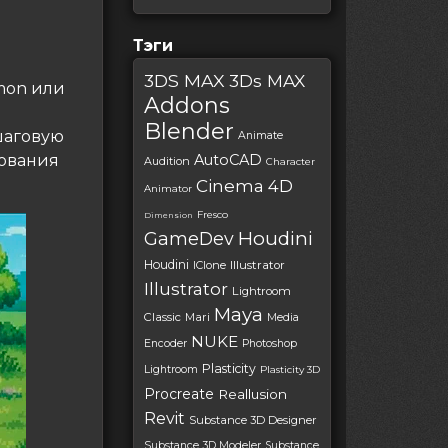
Тэги
3DS MAX
3Ds MAX
emon или
Addons
Blender
шаговую
Animate
рования
AutoCAD
Audition
Character
Cinema 4D
Animator
Fresco
Dimension
Houdini
GameDev
Houdini
IClone
Illustrator
Illustrator
Lightroom
Maya
Classic
Mari
Media
NUKE
Encoder
Photoshop
Plasticity
Lightroom
Plasticity 3D
Procreate
Reallusion
Revit
Substance 3D Designer
Substance 3D Modeler
Substance