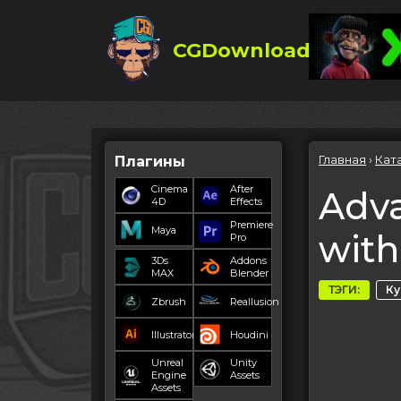
CGDownload
Главная
›
Кат
Плагины
Cinema
After
Adv
4D
Effects
Premiere
Maya
with
Pro
3Ds
Addons
MAX
Blender
ТЭГИ:
К
Zbrush
Reallusion
Illustrator
Houdini
Unreal
Unity
Engine
Assets
Assets