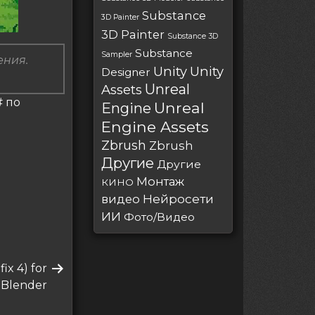
Substance
3D Painter
3D Painter
Substance 3D
Substance
Sampler
ения.
Unity
Unity
Designer
Unreal
Assets
# по
Unreal
Engine
Engine Assets
Zbrush
Zbrush
Другие
Другие
Монтаж
КИНО
Нейросети
видео
ИИ
Фото/Видео
ix 4) for
Blender