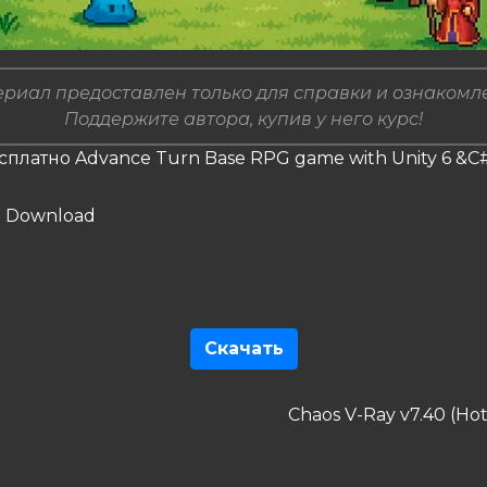
риал предоставлен только для справки и ознакомл
Поддержите автора, купив у него курс!
сплатно Advance Turn Base RPG game with Unity 6 &C
Скачать
гация
Следующая
Chaos V-Ray v7.40 (Hotf
дущая
запись
сям