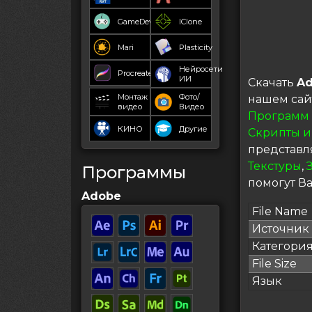
GameDev
IClone
Mari
Plasticity
Нейросети
Procreate
ИИ
Скачать
Ad
Монтаж
Фото/
нашем сай
видео
Видео
Программ
КИНО
Другие
Скрипты и
представл
Текстуры
,
Программы
помогут Ва
Adobe
File Name
Источник
Категори
File Size
Язык