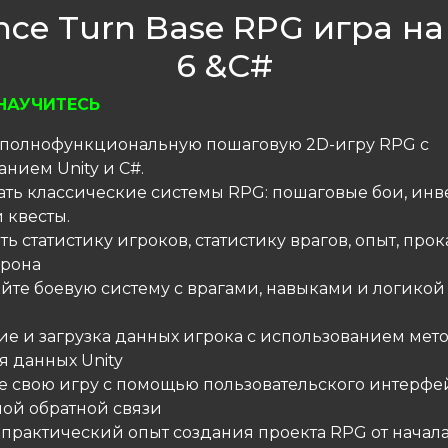
ce Turn Base RPG игра на
6 &C#
НАУЧИТЕСЬ
е полнофункциональную пошаговую 2D-игру RPG с
нием Unity и C#.
ать классические системы RPG: пошаговые бои, инв
 квесты.
ать статистику игроков, статистику врагов, опыт, прок
урона
айте боевую систему с врагами, навыками и логико
ние и загрузка данных игрока с использованием мет
я данных Unity
те свою игру с помощью пользовательского интерфе
ной обратной связи
 практический опыт создания проекта RPG от начал