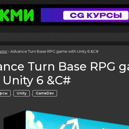
алог
›
Advance Turn Base RPG game with Unity 6 &C#
ance Turn Base RPG 
 Unity 6 &C#
,
,
урсы
Unity
GameDev