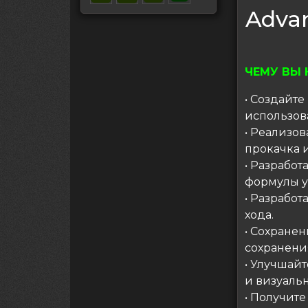
Advan
ЧЕМУ ВЫ 
• Создайт
использова
• Реализов
прокачка и
• Разработ
формулы 
• Разработ
хода.
• Сохране
сохранени
• Улучшай
и визуаль
• Получите