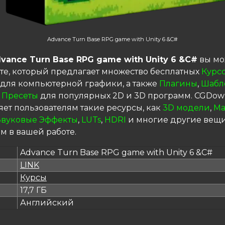
Advance Turn Base RPG game with Unity 6 &C#
vance Turn Base RPG game with Unity 6 &C#
вы мо
те, который предлагает множество бесплатных
Курс
для компьютерной графики, а также
Плагины
,
Шабл
 Пресеты
для популярных 2D и 3D программ. CGDow
яет пользователям такие ресурсы, как
3D модели
,
Ма
Звуковые Эффекты
,
LUTs
,
HDRI
и многие другие вещи
м в вашей работе.
Advance Turn Base RPG game with Unity 6 &C#
LINK
я
Курсы
17,7 ГБ
Английский