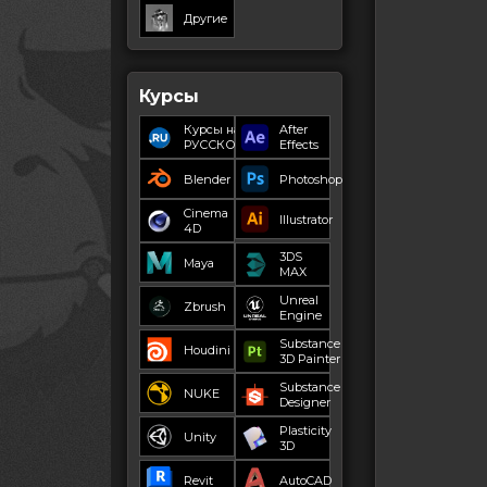
Другие
Курсы
Курсы на
After
РУССКОМ
Effects
Blender
Photoshop
Cinema
Illustrator
4D
3DS
Maya
MAX
Unreal
Zbrush
Engine
Substance
Houdini
3D Painter
Substance
NUKE
Designer
Plasticity
Unity
3D
Revit
AutoCAD