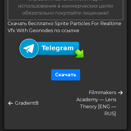
использования в коммерческих целях
обязательно покупайте лицензию!
Скачать бесплатно Sprite Particles For Realtime
Vfx With Geonodes по ссылке
Скачать
Навигация
Следующая
Filmmakers
по
запись
Academy — Lens
Предыдущая
Gradient8
записям
Theory [ENG —
запись
RUS]