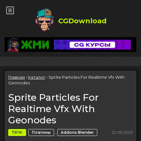
CGDownload
Главная
›
Каталог
›
Sprite Particles For Realtime Vfx With
Geonodes
Sprite Particles For
Realtime Vfx With
Geonodes
,
22.09.2025
ТЭГИ:
Плагины
Addons Blender