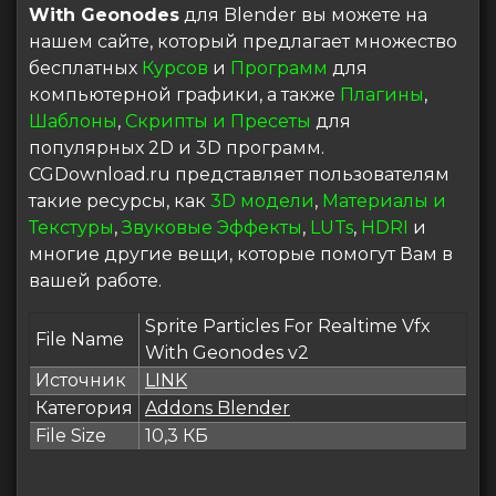
With Geonodes
для Blender вы можете на
нашем сайте, который предлагает множество
бесплатных
Курсов
и
Программ
для
компьютерной графики, а также
Плагины
,
Шаблоны
,
Скрипты и Пресеты
для
популярных 2D и 3D программ.
CGDownload.ru представляет пользователям
такие ресурсы, как
3D модели
,
Материалы и
Текстуры
,
Звуковые Эффекты
,
LUTs
,
HDRI
и
многие другие вещи, которые помогут Вам в
вашей работе.
Sprite Particles For Realtime Vfx
File Name
With Geonodes v2
Источник
LINK
Категория
Addons Blender
File Size
10,3 КБ