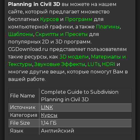
Planning in Civil 3D
вы можете на нашем
сайте, который предлагает множество
бесплатных
Курсов
и
Программ
для
компьютерной графики, а также
Плагины
,
Шаблоны
,
Скрипты и Пресеты
для
популярных 2D и 3D программ.
CGDownload.ru представляет пользователям
такие ресурсы, как
3D модели
,
Материалы и
Текстуры
,
Звуковые Эффекты
,
LUTs
,
HDRI
и
многие другие вещи, которые помогут Вам в
вашей работе.
Complete Guide to Subdivision
File Name
Planning in Civil 3D
Источник
LINK
Категория
Курсы
File Size
1,14 ГБ
Язык
Английский