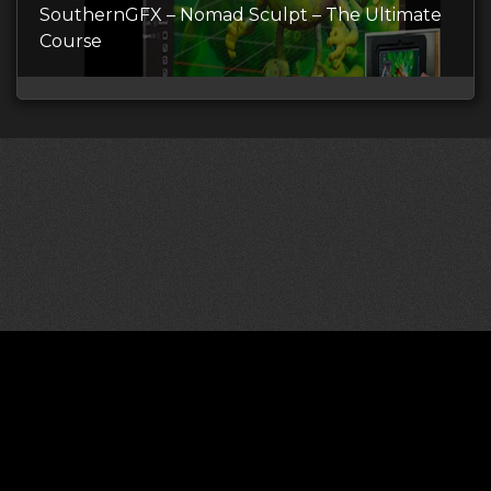
SouthernGFX – Nomad Sculpt – The Ultimate
Course
©2026 CGDownload
Правообладателям (DMCA)
Как скачивать архивы в Телеграм
«
Все права принадлежат правообладателям
»