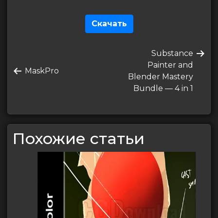
Скачать
Навигация
Следующая
Substance
по
запись
Painter and
Предыдущая
MaskPro
записям
Blender Mastery
запись
Bundle — 4 in 1
Похожие статьи