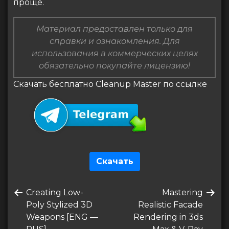
проще.
Материал предоставлен только для
справки и ознакомления. Для
использования в коммерческих целях
обязательно покупайте лицензию!
Скачать бесплатно Cleanup Master по ссылке
Скачать
Навигация
Предыдущая
Следующая
Creating Low-
Mastering
по
запись
запись
Poly Stylized 3D
Realistic Facade
записям
Weapons [ENG —
Rendering in 3ds