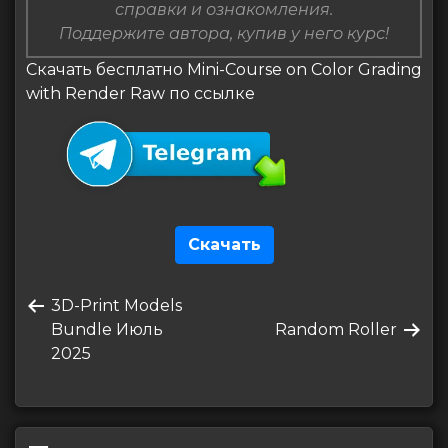
справки и ознакомления.
Поддержите автора, купив у него курс!
Скачать бесплатно Mini-Course on Color Grading
with Render Raw по ссылке
Скачать
Навигация
Предыдущая
3D-Print Models
по
запись
Следующая
Bundle Июль
Random Roller
записям
запись
2025