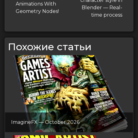
записям
character style in
Animations With
Blender — Real-
Geometry Nodes!
time process
Похожие статьи
ImagineFX — October 2026