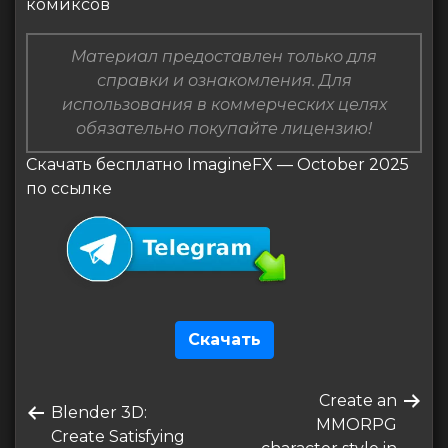
комиксов
Материал предоставлен только для
справки и ознакомления. Для
использования в коммерческих целях
обязательно покупайте лицензию!
Скачать бесплатно ImagineFX — October 2025
по ссылке
Скачать
Навигация
Следующая
Create an
по
Предыдущая
Blender 3D:
запись
MMORPG
запись
Create Satisfying