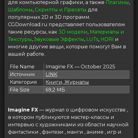
для компьютерной графики, а также
Плагины
,
Шаблоны
,
Скрипты и Пресеты
для
популярных 2D и 3D программ.
CGDownload.ru представляет пользователям
такие ресурсы, как
3D модели
,
Материалы и
Текстуры
,
Звуковые Эффекты
,
LUTs
,
HDRI
и
многие другие вещи, которые помогут Вам в
вашей работе.
File Name
Imagine FX — October 2025
Источник
LINK
Категория
Книги, Журналы
File Size
69,2 МБ
Imagine FX
— журнал о цифровом искусстве ,
в котором публикуются мастер-классы и
интервью с художниками из области научной
фантастики , фэнтези , манги , аниме , игр и