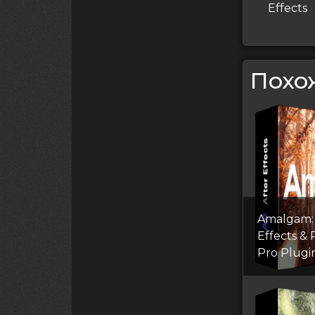
по
запись
Effects
запи
Похо
Amalgam: 
Effects &
Pro Plugi