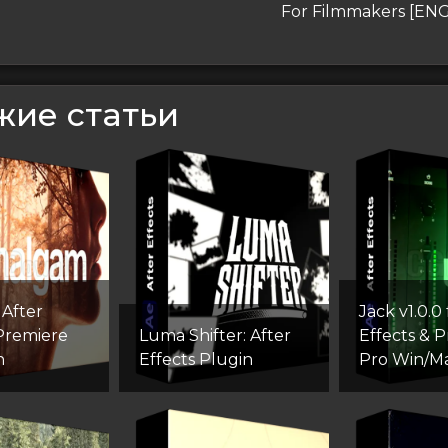
запись
For Filmmakers [EN
сям
жие статьи
After
Jack v1.0.0 
 Premiere
Luma Shifter: After
Effects & 
n
Effects Plugin
Pro Win/M