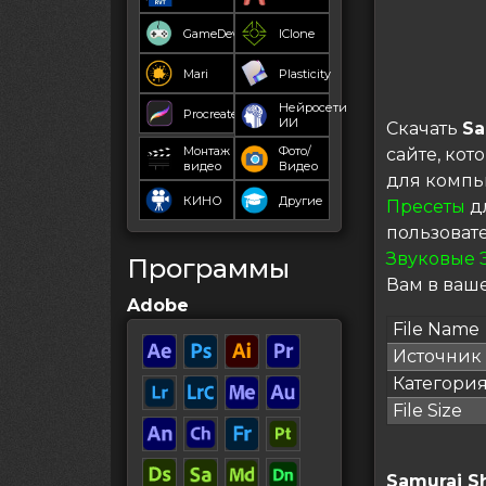
GameDev
IClone
Mari
Plasticity
Нейросети
Procreate
ИИ
Скачать
Sa
Монтаж
Фото/
сайте, ко
видео
Видео
для компь
КИНО
Другие
Пресеты
дл
пользоват
Звуковые 
Программы
Вам в ваше
Adobe
File Name
Источник
Категори
File Size
Samurai S