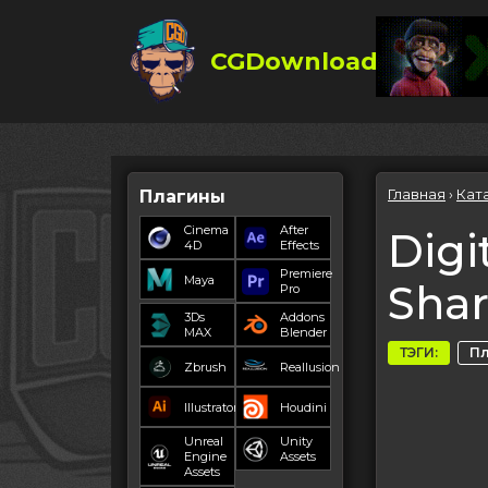
CGDownload
Главная
›
Кат
Плагины
Cinema
After
Digi
4D
Effects
Premiere
Maya
Shar
Pro
3Ds
Addons
MAX
Blender
ТЭГИ:
П
Zbrush
Reallusion
Illustrator
Houdini
Unreal
Unity
Engine
Assets
Assets