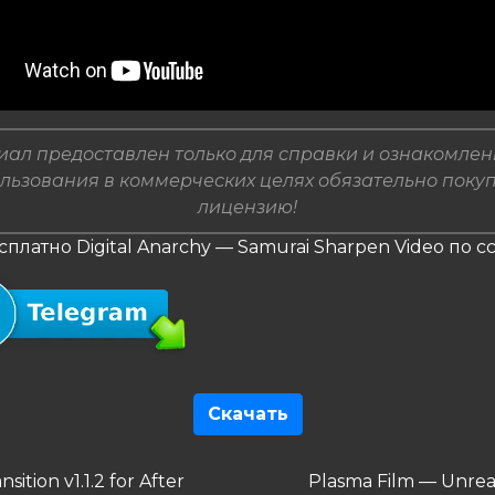
ал предоставлен только для справки и ознакомлен
льзования в коммерческих целях обязательно поку
лицензию!
сплатно Digital Anarchy — Samurai Sharpen Video по 
Скачать
гация
дущая
Следующая
sition v1.1.2 for After
Plasma Film — Unrea