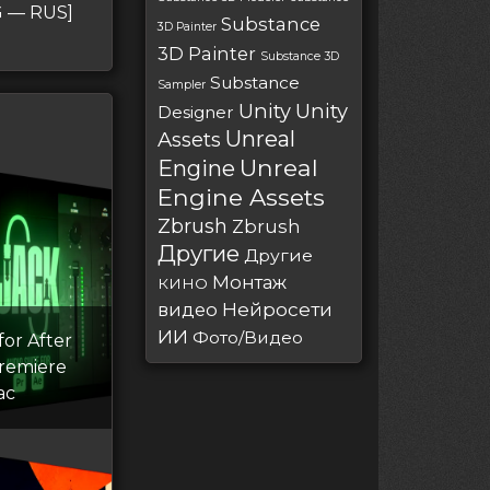
G — RUS]
Substance
3D Painter
3D Painter
Substance 3D
Substance
Sampler
Unity
Unity
Designer
Unreal
Assets
Unreal
Engine
Engine Assets
Zbrush
Zbrush
Другие
Другие
Монтаж
КИНО
Нейросети
видео
ИИ
Фото/Видео
for After
Premiere
ac