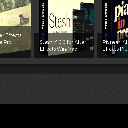
er Effects
e Pro
Stash v1.0.0 for After
Pioneer: Af
Effects Win/Mac
Effects Pl
лям (DMCA)
Как скачивать архивы в Телеграм
«
Все пра