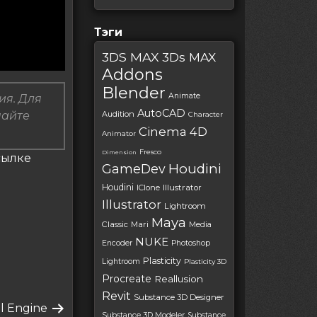
Тэги
3DS MAX
3Ds MAX
Addons
Blender
Animate
ия. Для
AutoCAD
пайте
Audition
Character
Cinema 4D
Animator
Fresco
Dimension
ссылке
Houdini
GameDev
Houdini
IClone
Illustrator
Illustrator
Lightroom
Maya
Classic
Mari
Media
NUKE
Encoder
Photoshop
Plasticity
Lightroom
Plasticity 3D
Procreate
Reallusion
Revit
Substance 3D Designer
l Engine
Substance 3D Modeler
Substance