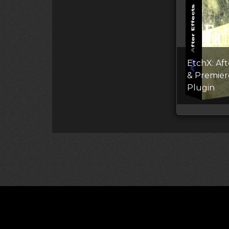
EtchX: Aft
& Premier
Plugin
©2026 CGDownload
Правообладате