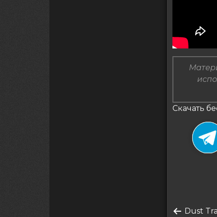
Матери
испо
Скачать бе
Нави
Преды
Dust Tran