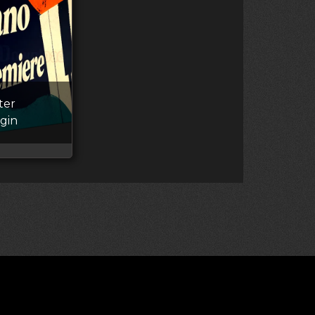
ter
ugin
ва принадлежат правообладателям
»