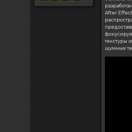
разработа
After Effe
распростр
предостав
фокусируяс
текстуры и
шумные те