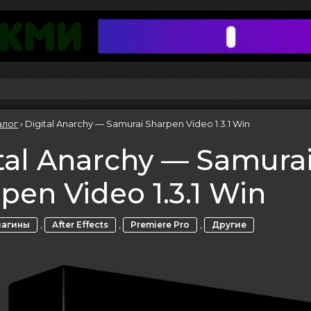
алог
›
Digital Anarchy — Samurai Sharpen Video 1.3.1 Win
tal Anarchy — Samura
pen Video 1.3.1 Win
,
,
,
лагины
After Effects
Premiere Pro
Другие