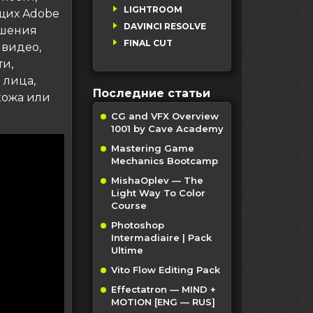
LIGHTROOM
щих Adobe
DAVINCI RESOLVE
решения
FINAL CUT
 видео,
и,
 лица,
Последние статьи
 кожа или
CG and VFX Overview
1001 by Cave Academy
Mastering Game
Mechanics Bootcamp
MishaOplev — The
Light Way To Color
Course
Photoshop
Intermadiaire | Pack
Ultime
Vito Flow Editing Pack
Effectatron — MIND +
MOTION [ENG — RUS]