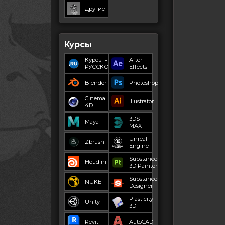
Другие
Курсы
Курсы на
After
РУССКОМ
Effects
Blender
Photoshop
Cinema
Illustrator
4D
3DS
Maya
MAX
Unreal
Zbrush
Engine
Substance
Houdini
3D Painter
Substance
NUKE
Designer
Plasticity
Unity
3D
Revit
AutoCAD