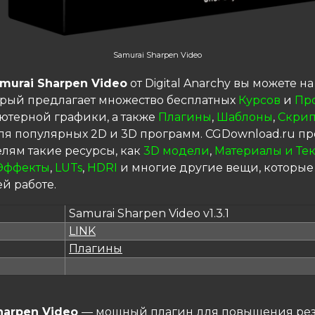
Samurai Sharpen Video
murai Sharpen Video
от Digital Anarchy вы можете н
торый предлагает множество бесплатных
Курсов
и
Пр
ютерной графики, а также
Плагины
,
Шаблоны
,
Скрип
я популярных 2D и 3D программ. CGDownload.ru пр
елям такие ресурсы, как
3D модели
,
Материалы и Те
Эффекты
,
LUTs
,
HDRI
и многие другие вещи, которые
й работе.
Samurai Sharpen Video v1.3.1
LINK
я
Плагины
harpen Video
— мощный плагин для повышения рез