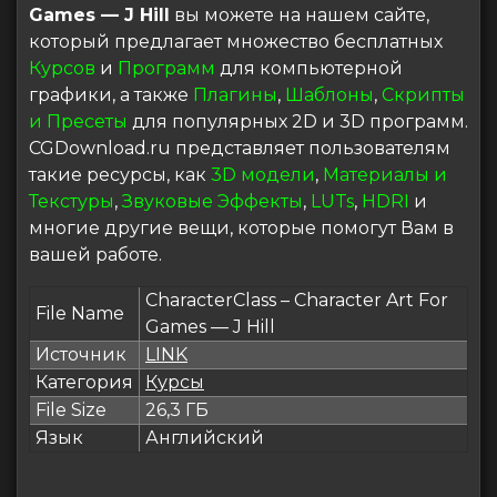
Games — J Hill
вы можете на нашем сайте,
который предлагает множество бесплатных
Курсов
и
Программ
для компьютерной
графики, а также
Плагины
,
Шаблоны
,
Скрипты
и Пресеты
для популярных 2D и 3D программ.
CGDownload.ru представляет пользователям
такие ресурсы, как
3D модели
,
Материалы и
Текстуры
,
Звуковые Эффекты
,
LUTs
,
HDRI
и
многие другие вещи, которые помогут Вам в
вашей работе.
CharacterClass – Character Art For
File Name
Games — J Hill
Источник
LINK
Категория
Курсы
File Size
26,3 ГБ
Язык
Английский