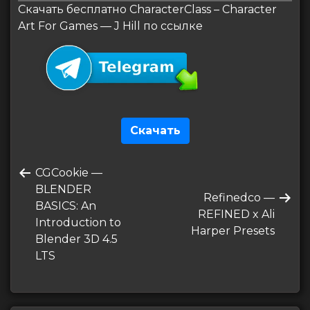
Скачать бесплатно CharacterClass – Character
Art For Games — J Hill по ссылке
Скачать
Навигация
Предыдущая
CGCookie —
по
запись
BLENDER
Следующая
Refinedco —
записям
BASICS: An
запись
REFINED x Ali
Introduction to
Harper Presets
Blender 3D 4.5
LTS