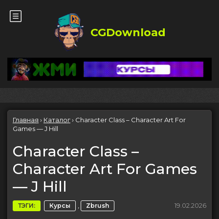
CGDownload
Главная
›
Каталог
›
Character Class – Character Art For
Games — J Hill
Character Class –
Character Art For Games
— J Hill
,
19.02.2026
ТЭГИ:
Курсы
Zbrush