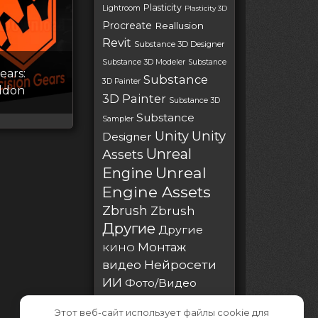
Plasticity
Lightroom
Plasticity 3D
Procreate
Reallusion
Revit
Substance 3D Designer
Substance 3D Modeler
Substance
ears:
Substance
3D Painter
ddon
3D Painter
Substance 3D
Substance
Sampler
Unity
Unity
Designer
Unreal
Assets
Unreal
Engine
Engine Assets
Zbrush
Zbrush
Другие
Другие
Монтаж
КИНО
Нейросети
видео
ИИ
Фото/Видео
Этот веб-сайт использует файлы cookie для