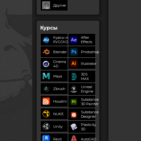
Другие
Курсы
Курсы на
After
РУССКОМ
Effects
Blender
Photoshop
Cinema
Illustrator
4D
3DS
Maya
MAX
Unreal
Zbrush
Engine
Substance
Houdini
3D Painter
Substance
NUKE
Designer
Plasticity
Unity
3D
Revit
AutoCAD