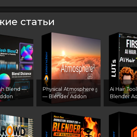
жие статьи
sh Blend —
Physical Atmosphere
Ai Hair Tool
Addon
— Blender Addon
Blender A