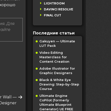
LIGHTROOM
 хорошо
DAVINCI RESOLVE
FINAL CUT
ия. Для
пайте
Последние статьи
Gakuyen — Ultimate
LUT Pack
Video Editing
Masterclass for
Content Creation
Adobe Illustrator for
Graphic Designers
Black & White Eye
Drawing: Step-by-Step
Course
Ultimate Engine
er Wall —
CoPilot (formerly
Designer
Ultimate Blueprint
Generator) UE FREE