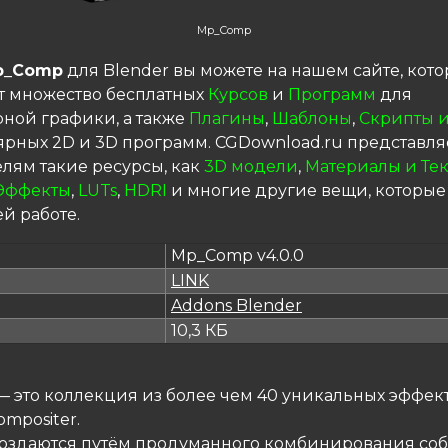
Mp_Comp
p_Comp
для Blender вы можете на нашем сайте, кот
т множество бесплатных
Курсов
и
Программ
для
ной графики, а также
Плагины
,
Шаблоны
,
Скрипты и
ярных 2D и 3D программ. CGDownload.ru представля
елям такие ресурсы, как
3D модели
,
Материалы и Те
Эффекты
,
LUTs
,
HDRI
и многие другие вещи, которые
й работе.
Mp_Comp v4.0.0
LINK
я
Addons Blender
10,3 КБ
 это коллекция из более чем 40 уникальных эффек
ompositer.
оздаются путём продуманного комбинирования со