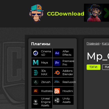
CGDownload
Главная
›
Кат
Плагины
Cinema
After
Mp_C
4D
Effects
Premiere
Maya
Pro
ТЭГИ:
П
3Ds
Addons
MAX
Blender
Zbrush
Reallusion
Illustrator
Houdini
Unreal
Unity
Engine
Assets
Assets