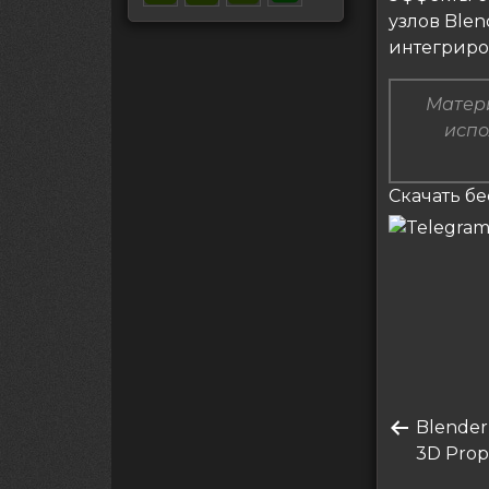
узлов Blen
интегриро
Матери
испо
Скачать б
Нави
Преды
Blender
по
запись
3D Prop
запи