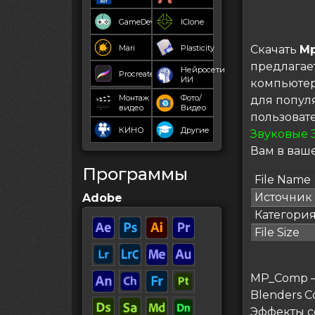
GameDev
IClone
Mari
Plasticity
Скачать
M
предлагае
Нейросети
Procreate
ИИ
компьютер
Монтаж
Фото/
для попул
видео
Видео
пользоват
КИНО
Другие
Звуковые 
Вам в ваше
Программы
File Name
Источник
Adobe
Категори
File Size
MP_Comp —
Blenders C
Эффекты с