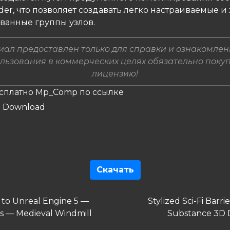
der, что позволяет создавать легко настраиваемые и
ванные группы узлов.
ал предоставлен только для справки и ознакомлен
льзования в коммерческих целях обязательно поку
лицензию!
есплатно Mp_Comp по ссылке
Скачать
гация
дущая
Следующая
 to Unreal Engine 5 —
Stylized Sci-Fi Barri
запись
s — Medieval Windmill
Substance 3D 
сям