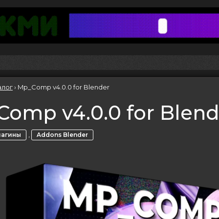
алог
›
Mp_Comp v4.0.0 for Blender
omp v4.0.0 for Blend
,
лагины
Addons Blender