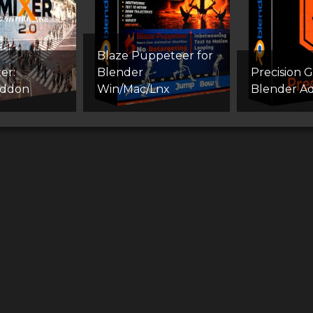
Blaze Puppeteer for
er:
Blender
Precision G
Addon
Win/Mac/Lnx
Blender A