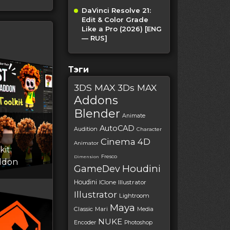
DaVinci Resolve 21:
Edit & Color Grade
Like a Pro (2026) [ENG
— RUS]
Тэги
3DS MAX
3Ds MAX
Addons
Blender
Animate
AutoCAD
Audition
Character
Cinema 4D
Animator
kit:
Fresco
Dimension
ddon
Houdini
GameDev
Houdini
IClone
Illustrator
Illustrator
Lightroom
Maya
Classic
Mari
Media
NUKE
Encoder
Photoshop