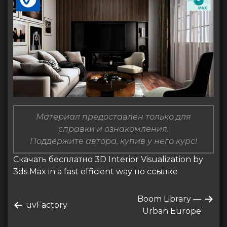
Материал предоставлен только для
справки и ознакомления.
Поддержите автора, купив у него курс!
Скачать бесплатно 3D Interior Visualization by
3ds Max in a fast efficient way по ссылке
Навигация
Следующая
Boom Library —
по
Предыдущая
uvFactory
запись
Urban Europe
запись
записям