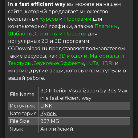
in a fast efficient way
вы можете на нашем
сайте, который предлагает множество
бесплатных
Курсов
и
Программ
для
компьютерной графики, а также
Плагины
,
Шаблоны
,
Скрипты и Пресеты
для
популярных 2D и 3D программ.
CGDownload.ru представляет пользователям
такие ресурсы, как
3D модели
,
Материалы и
Текстуры
,
Звуковые Эффекты
,
LUTs
,
HDRI
и
многие другие вещи, которые помогут Вам в
вашей работе.
3D Interior Visualization by 3ds Max
File Name
in a fast efficient way
Источник
LINK
Категория
Курсы
File Size
937 МБ
Язык
Английский