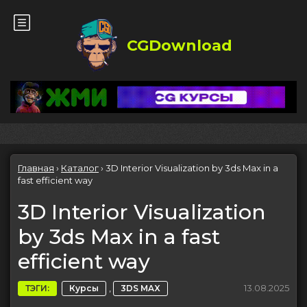
CGDownload
Главная
›
Каталог
›
3D Interior Visualization by 3ds Max in a
fast efficient way
3D Interior Visualization
by 3ds Max in a fast
efficient way
,
13.08.2025
ТЭГИ:
Курсы
3DS MAX