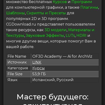
множество бесплатных
Курсов
и
Программ
для компьютерной графики, а также
Плагины
,
Шаблоны
,
Скрипты и Пресеты
для
популярных 2D и 3D программ.
CGDownload.ru представляет пользователям
такие ресурсы, как
3D модели
,
Материалы и
Текстуры
,
Звуковые Эффекты
,
LUTs
,
HDRI
и
многие другие вещи, которые помогут Вам в
вашей работе.
File Name
OF3D Academy — Ai for ArchViz
Источник
LINK
Категория
Курсы
File Size
53,9 ГБ
Язык
Испанский, Русский
Мастер будущего: