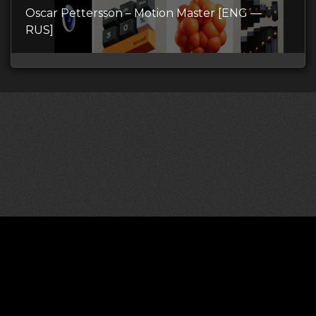
Oscar Pettersson – Motion Master [ENG —
RUS]
©2026 CGDownload
Правообладателям (DMCA)
Как скачивать архивы в Телеграм
«
Все права принадлежат правообладателям
»