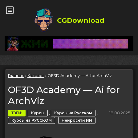
CGDownload
Главная
›
Каталог
›
OF3D Academy — Ai for ArchViz
OF3D Academy — Ai for
ArchViz
,
,
18.08.2025
ТЭГИ:
Курсы
Курсы на Русском
,
Курсы на РУССКОМ
Нейросети ИИ