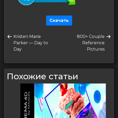
Скачать
Навигация
Предыдущая
Следующая
Kristen Marie
800+ Couple
по
запись
запись
Parker — Day to
Reference
записям
Day
Pictures
Похожие статьи