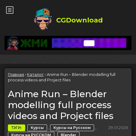
CGDownload
Главная
›
Каталог
›
Anime Run – Blender modelling full
process videos and Project files
Anime Run – Blender
modelling full process
videos and Project files
,
,
29.01.2026
ТЭГИ:
Курсы
Курсы на Русском
,
Курсы на РУССКОМ
Blender