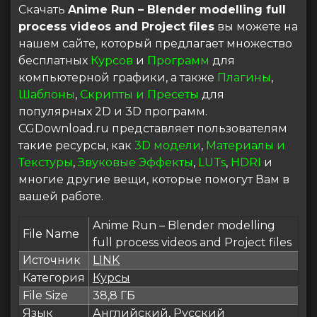
Скачать
Anime Run – Blender modelling full
process videos and Project files
вы можете на
нашем сайте, который предлагает множество
бесплатных
Курсов
и
Программ
для
компьютерной графики, а также
Плагины
,
Шаблоны
,
Скрипты и Пресеты
для
популярных 2D и 3D программ.
CGDownload.ru представляет пользователям
такие ресурсы, как
3D модели
,
Материалы и
Текстуры
,
Звуковые Эффекты
,
LUTs
,
HDRI
и
многие другие вещи, которые помогут Вам в
вашей работе.
Anime Run – Blender modelling
File Name
full process videos and Project files
Источник
LINK
Категория
Курсы
File Size
38,8 ГБ
Язык
Английский, Русский