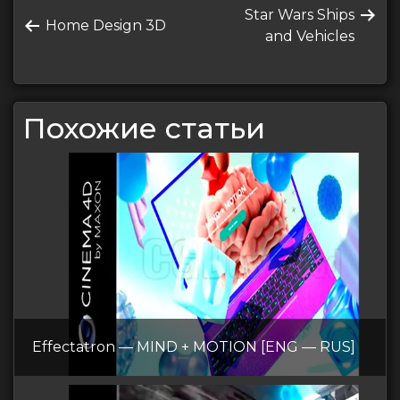
Следующая
Star Wars Ships
по
Предыдущая
Home Design 3D
запись
and Vehicles
запись
записям
Похожие статьи
Effectatron — MIND + MOTION [ENG — RUS]