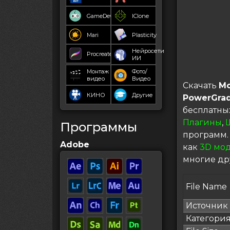
GameDev
IClone
Mari
Plasticity
Нейросети
Procreate
ИИ
Монтаж
Фото/
видео
Видео
Скачать
Mo
КИНО
Другие
PowerGra
бесплатны
Плагины
,
Программы
программ.
Adobe
как
3D мо
многие др
File Name
Источник
Категори