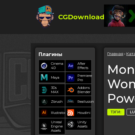
CGDownload
Главная
›
Кат
Плагины
Cinema
After
Mon
4D
Effects
Premiere
Maya
Wom
Pro
3Ds
Addons
MAX
Blender
Pow
Zbrush
Reallusion
ТЭГИ:
LU
Illustrator
Houdini
Unreal
Unity
Engine
Assets
Assets