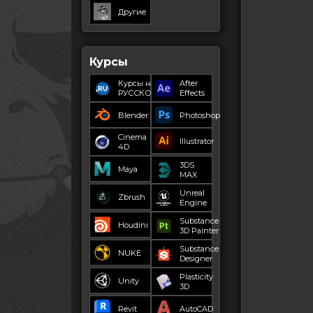
Другие
Курсы
Курсы на
After
РУССКОМ
Effects
Blender
Photoshop
Cinema
Illustrator
4D
3DS
Maya
MAX
Unreal
Zbrush
Engine
Substance
Houdini
3D Painter
Substance
NUKE
Designer
Plasticity
Unity
3D
Revit
AutoCAD