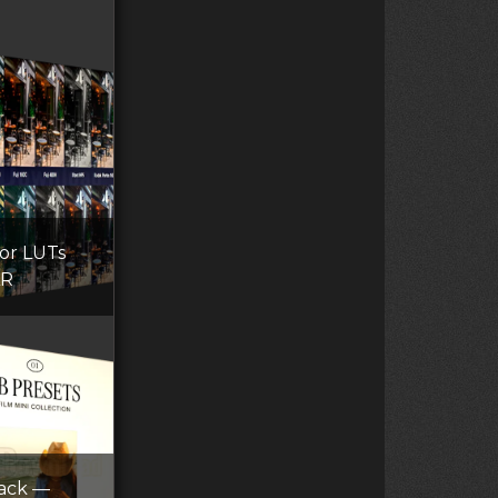
lor LUTs
AR
Pack —