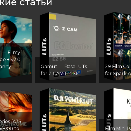
жие статьи
r — Filmy
e + v2.0
Danny
Gamut — BaseLUTs
29 Film Co
for Z CAM E2-S6
for Spark 
ries (A7S
6/FX9) to
Film Mini 