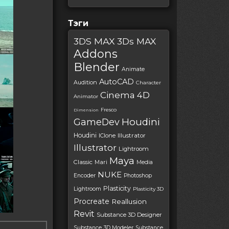
Тэги
3DS MAX
3Ds MAX
Addons
Blender
Animate
AutoCAD
Audition
Character
Cinema 4D
Animator
Fresco
Dimension
Houdini
GameDev
Houdini
IClone
Illustrator
Illustrator
Lightroom
Maya
Classic
Mari
Media
NUKE
Encoder
Photoshop
Plasticity
Lightroom
Plasticity 3D
Procreate
Reallusion
Revit
Substance 3D Designer
Substance 3D Modeler
Substance