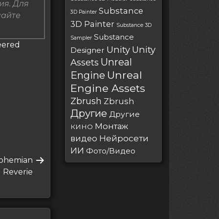
ия. Для
Substance
3D Painter
пайте
3D Painter
Substance 3D
Substance
Sampler
eered
Unity
Unity
Designer
Unreal
Assets
Unreal
Engine
Engine Assets
Zbrush
Zbrush
Другие
Другие
Монтаж
КИНО
Нейросети
видео
ИИ
Фото/Видео
Bohemian
Reverie