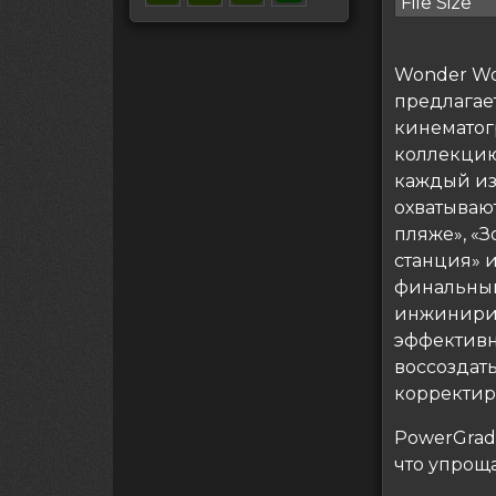
File Size
Wonder Wo
предлагае
кинематог
коллекцию
каждый из
охватывают
пляже», «З
станция» 
финальным
инжинирин
эффективн
воссоздат
корректир
PowerGrade
что упрощ