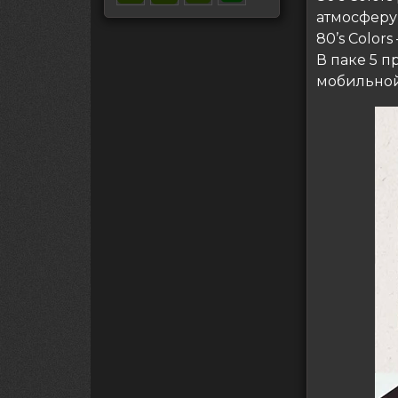
атмосферу 
80’s Color
В паке 5 п
мобильной