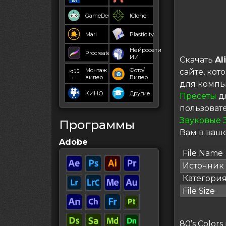
GameDev
IClone
Mari
Plasticity
Нейросети
Procreate
ИИ
Скачать
Al
Монтаж
Фото/
сайте, ко
видео
Видео
для компь
КИНО
Другие
Пресеты
дл
пользоват
Звуковые 
Программы
Вам в ваше
Adobe
File Name
Источник
Категори
File Size
80’s Color