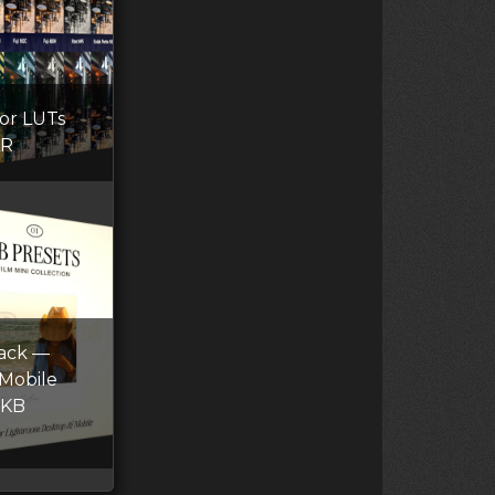
lor LUTs
AR
Pack —
Mobile
 KB