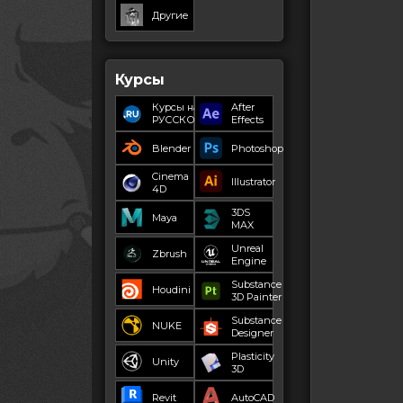
Другие
Курсы
Курсы на
After
РУССКОМ
Effects
Blender
Photoshop
Cinema
Illustrator
4D
3DS
Maya
MAX
Unreal
Zbrush
Engine
Substance
Houdini
3D Painter
Substance
NUKE
Designer
Plasticity
Unity
3D
Revit
AutoCAD