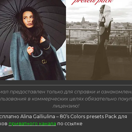
ал предоставлен только для справки и ознакомлен
льзования в коммерческих целях обязательно поку
лицензию!
платно Alina Galliulina – 80’s Colors presets Pack для
ков
приватного канала
по ссылке