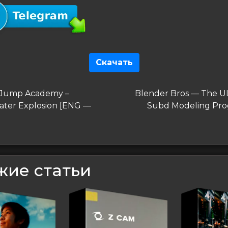
Скачать
гация
дущая
Следующая
 Jump Academy –
Blender Bros — The 
запись
ter Explosion [ENG —
Subd Modeling Pro
сям
жие статьи