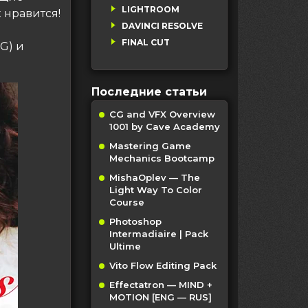
LIGHTROOM
 нравится!
DAVINCI RESOLVE
FINAL CUT
G) и
Последние статьи
CG and VFX Overview
1001 by Cave Academy
Mastering Game
Mechanics Bootcamp
MishaOplev — The
Light Way To Color
Course
Photoshop
Intermadiaire | Pack
Ultime
Vito Flow Editing Pack
Effectatron — MIND +
MOTION [ENG — RUS]