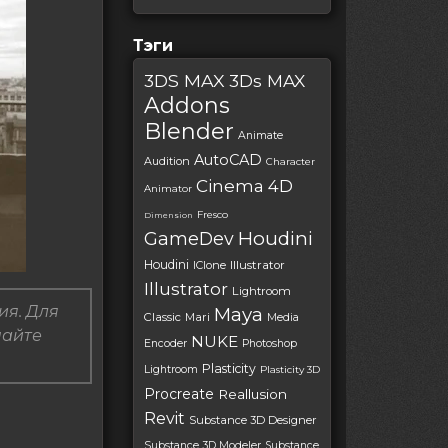
Тэги
3DS MAX
3Ds MAX
Addons
Blender
Animate
AutoCAD
Audition
Character
Cinema 4D
Animator
Fresco
Dimension
Houdini
GameDev
Houdini
IClone
Illustrator
Illustrator
Lightroom
ия. Для
Maya
Classic
Mari
Media
пайте
NUKE
Encoder
Photoshop
Plasticity
Lightroom
Plasticity 3D
Procreate
Reallusion
Revit
Substance 3D Designer
Substance 3D Modeler
Substance