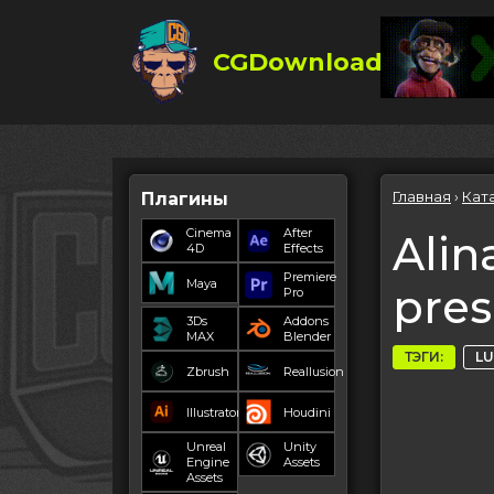
CGDownload
Главная
›
Кат
Плагины
Cinema
After
Alin
4D
Effects
Premiere
Maya
pres
Pro
3Ds
Addons
MAX
Blender
ТЭГИ:
LU
Zbrush
Reallusion
Illustrator
Houdini
Unreal
Unity
Engine
Assets
Assets