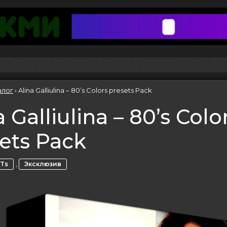
алог
›
Alina Galliulina – 80’s Colors presets Pack
a Galliulina – 80’s Colo
ets Pack
,
Ts
Эксклюзив