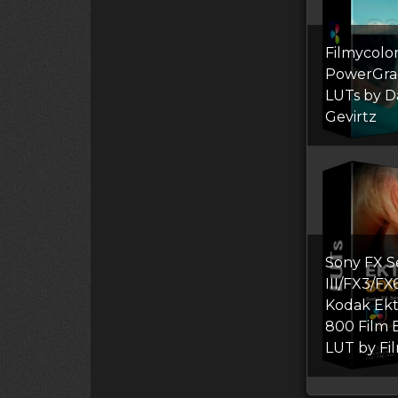
Filmycolo
PowerGrad
LUTs by 
Gevirtz
Sony FX Se
III/FX3/FX
Kodak Ek
800 Film 
LUT by Fil