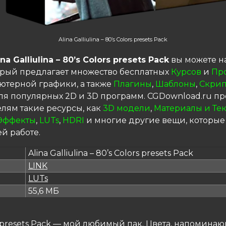
Alina Galliulina – 80’s Colors presets Pack
ina Galliulina – 80’s Colors presets Pack
вы можете н
торый предлагает множество бесплатных
Курсов
и
Пр
ютерной графики, а также
Плагины
,
Шаблоны
,
Скрип
я популярных 2D и 3D программ. CGDownload.ru пр
елям такие ресурсы, как
3D модели
,
Материалы и Те
Эффекты
,
LUTs
,
HDRI
и многие другие вещи, которые
й работе.
Alina Galliulina – 80’s Colors presets Pack
LINK
я
LUTs
55,6 МБ
s presets Pack — мой любимый пак. Цвета, напомина