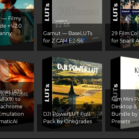
r — Filmy
e + v2.0
Danny
Gamut — BaseLUTs
29 Film Co
for Z CAM E2-S6
for Spark 
ries (A7S
6/FX9) to
Film Mini 
tachrome
Desktop & 
Emulation
DJI PowerLUT Full
Bundle by
maticAI
Pack by Cinegrades
Presets