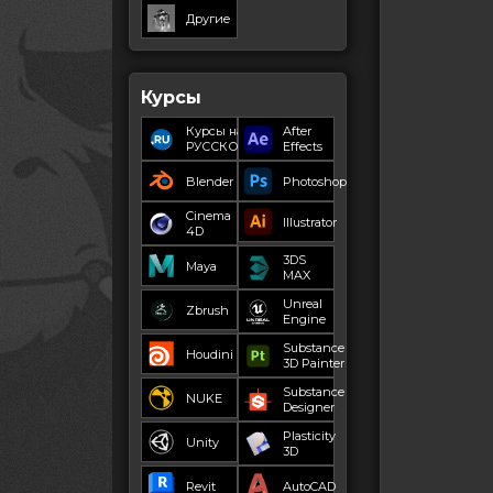
Другие
Курсы
Курсы на
After
РУССКОМ
Effects
Blender
Photoshop
Cinema
Illustrator
4D
3DS
Maya
MAX
Unreal
Zbrush
Engine
Substance
Houdini
3D Painter
Substance
NUKE
Designer
Plasticity
Unity
3D
Revit
AutoCAD