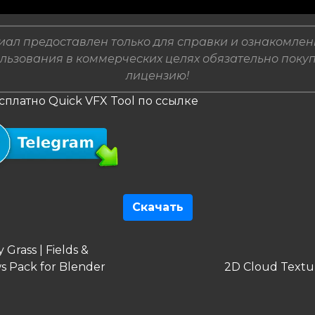
ал предоставлен только для справки и ознакомлен
льзования в коммерческих целях обязательно поку
лицензию!
сплатно Quick VFX Tool по ссылке
Скачать
гация
дущая
 Grass | Fields &
Следующая
 Pack for Blender
2D Cloud Textu
сям
запись