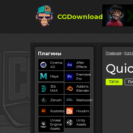
CGDownload
Главная
›
Кат
Плагины
Cinema
After
Quic
4D
Effects
Premiere
Maya
Pro
ТЭГИ:
П
3Ds
Addons
MAX
Blender
Zbrush
Reallusion
Illustrator
Houdini
Unreal
Unity
Engine
Assets
Assets