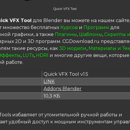
Quick VFX Tool
ick VFX Tool
для Blender вы можете на нашем сайте
т множество бесплатных
Курсов
и
Программ
для
ной графики, а также
Плагины
,
Шаблоны
,
Скрипты и
ярных 2D и 3D программ. CGDownload.ru представля
елям такие ресурсы, как
3D модели
,
Материалы и Те
Эффекты
,
LUTs
,
HDRI
и многие другие вещи, которые
й работе.
Quick VFX Tool v1.5
LINK
я
Addons Blender
10,3 КБ
Tools избавляет от утомительной ручной работы и
ает удобный доступ к мощным инструментам управ