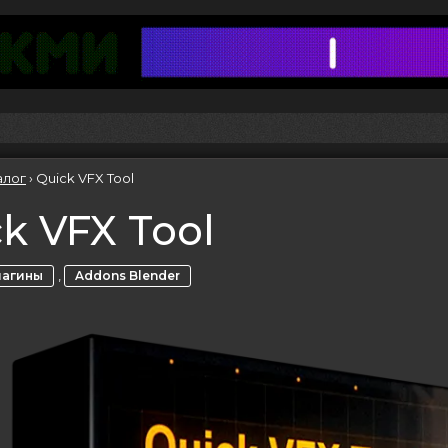
алог
›
Quick VFX Tool
k VFX Tool
,
лагины
Addons Blender