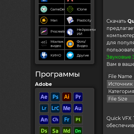
GameDev
IClone
Mari
Plasticity
Скачать
Qu
предлагае
Нейросети
Procreate
ИИ
компьютер
Монтаж
Фото/
для попул
видео
Видео
пользоват
КИНО
Другие
Звуковые 
Вам в ваше
Программы
File Name
Источник
Adobe
Категори
File Size
Quick VFX 
обеспечив