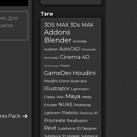
Тэги
ия. Для
3DS MAX
3Ds MAX
пайте
Addons
Blender
Animate
AutoCAD
Audition
Character
Cinema 4D
Animator
Fresco
Dimension
Houdini
GameDev
Houdini
IClone
Illustrator
Illustrator
Lightroom
Maya
Classic
Mari
Media
NUKE
Encoder
Photoshop
Plasticity
Lightroom
Plasticity 3D
res Pack
Procreate
Reallusion
Revit
Substance 3D Designer
Substance 3D Modeler
Substance