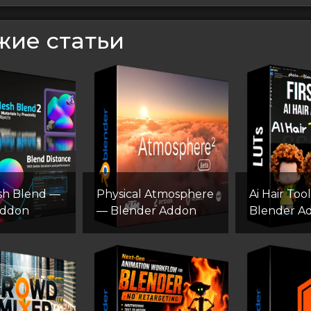
жие статьи
sh Blend —
Physical Atmosphere
Ai Hair Tool
Addon
— Blender Addon
Blender A