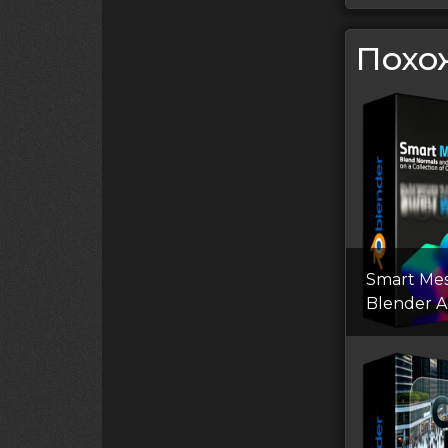
Похо
Smart Me
Blender 