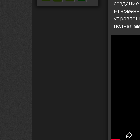
• создани
• мгновен
• управле
• полная а